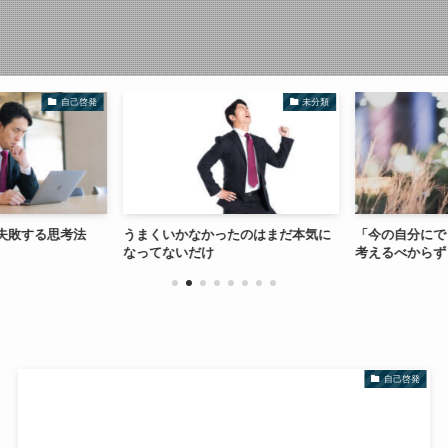
自己啓発
未分類
失敗する思考法
うまくいかなかったのはまだ本気に
「今の自分にで
なってないだけ
考えるべからず
自己啓発