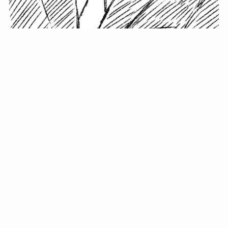
小塚史晃です。
金の果実カフェの天然マスター。娘に「ご飯粒だよ」と
渡されたものを信じてパクリ…まさかの鼻くそ!? カフェ
では、心温まる濃厚な話とクスッと笑える軽やかな話を
「情報のミルフィーユ」にして提供中。800名超のメルマ
ガ読者に癒しのひとときをお届けしています。
最近の投稿
年初に立てる今年の目標に意味はない。それよりも…
自粛が当たり前になってない？好きなことしてます