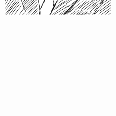
小塚史晃です。
金の果実カフェの天然マスター。娘に「ご飯粒だよ」と
渡されたものを信じてパクリ…まさかの鼻くそ!? カフェ
では、心温まる濃厚な話とクスッと笑える軽やかな話を
「情報のミルフィーユ」にして提供中。800名超のメルマ
ガ読者に癒しのひとときをお届けしています。
最近の投稿
年初に立てる今年の目標に意味はない。それよりも…
自粛が当たり前になってない？好きなことしてます