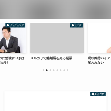
ライティング
その他
のに勉強すべきは
メルカリで離婚届を売る副業
現状維持バイア
力だけ
変われない
自己啓発