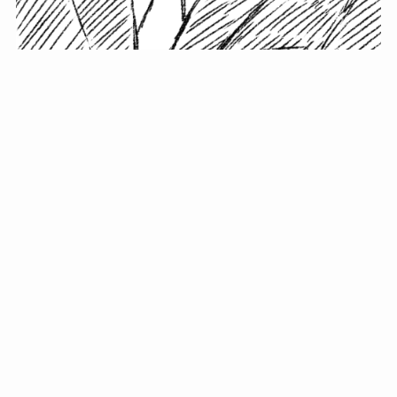
小塚史晃です。
金の果実カフェの天然マスター。娘に「ご飯粒だよ」と
渡されたものを信じてパクリ…まさかの鼻くそ!? カフェ
では、心温まる濃厚な話とクスッと笑える軽やかな話を
「情報のミルフィーユ」にして提供中。800名超のメルマ
ガ読者に癒しのひとときをお届けしています。
最近の投稿
年初に立てる今年の目標に意味はない。それよりも…
自粛が当たり前になってない？好きなことしてます