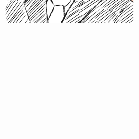
小塚史晃です。
金の果実カフェの天然マスター。娘に「ご飯粒だよ」と
渡されたものを信じてパクリ…まさかの鼻くそ!? カフェ
では、心温まる濃厚な話とクスッと笑える軽やかな話を
「情報のミルフィーユ」にして提供中。800名超のメルマ
ガ読者に癒しのひとときをお届けしています。
最近の投稿
年初に立てる今年の目標に意味はない。それよりも…