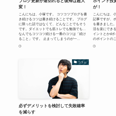
ブログ更新が途切れると復帰は超大
ポイント投
変！
が！
こんにちは、小塚です。 コツコツブログを書
こんにちは、小
き続けるコツは書き続けることです。 ブログ
記事ですが、
に限った話ではなくて、どんなことでもそう
を書きました
です。ダイエットでも筋トレでも勉強でも…
活を楽にできる
なんでもコツコツ続ける一番のコツは「続け
イントとかdポ
ること」です。 止まってしまうのが一...
のポイントのこ
コラム
必ずデメリットを検討して失敗確率
を減らす