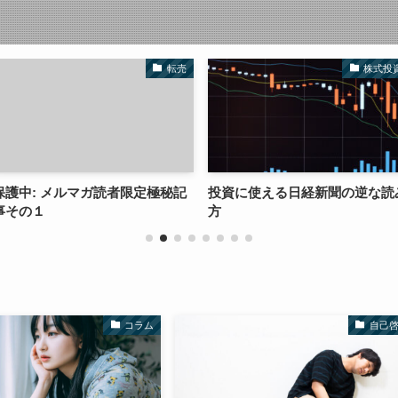
転売
株式投資
読者限定極秘記
投資に使える日経新聞の逆な読み
日本に帰って
方
が、結局アメ
コラム
自己