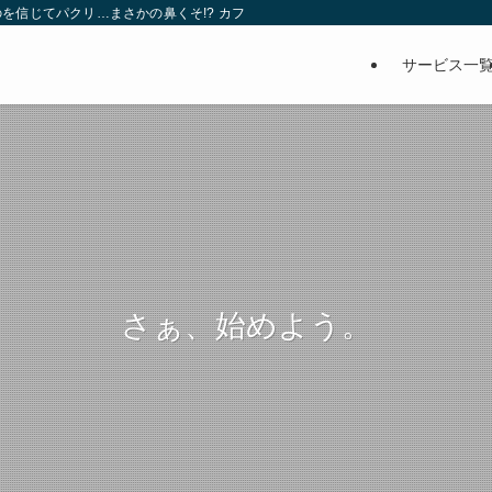
を信じてパクリ…まさかの鼻くそ!? カフェでは、心温まる濃厚な話とクスッと笑
サービス一
さぁ、始めよう。