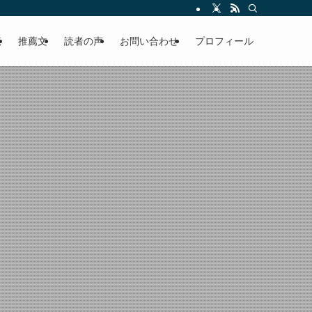
える軽やかな話を「情報のミルフィーユ」にして提供中。800名超のメルマガ読
覧
推薦文
読者の声
お問い合わせ
プロフィール