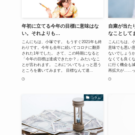
年初に立てる今年の目標に意味はな
自粛が当た
い。それよりも…
なことして
こんにちは、小塚です。 もうすぐ2021年も終
こんにちは、小
わりです。今年も去年に続いてコロナに翻弄
意味でも悪い
された1年でした。 さて、この時期になると
ないでしょうか
「今年の目標は達成できたか？」みたいなこ
なくても良く
とが言われます。 これについてちょっと思う
に行く機会も減
ところを書いてみます。 目標なんて達...
再拡大が……っ
コラム