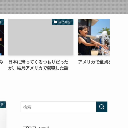
自己紹介
自己紹介
くるつもりだった
アメリカで童貞を捨てた話
うだう
リカで就職した話
啓発