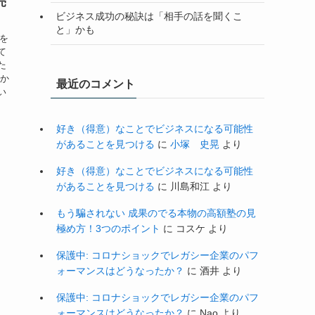
売
ビジネス成功の秘訣は「相手の話を聞くこ
と」かも
子を
て
た
私か
最近のコメント
い
好き（得意）なことでビジネスになる可能性
があることを見つける
に
小塚 史晃
より
好き（得意）なことでビジネスになる可能性
があることを見つける
に
川島和江
より
もう騙されない 成果のでる本物の高額塾の見
極め方！3つのポイント
に
コスケ
より
保護中: コロナショックでレガシー企業のパフ
ォーマンスはどうなったか？
に
酒井
より
保護中: コロナショックでレガシー企業のパフ
ォーマンスはどうなったか？
に
Nao
より