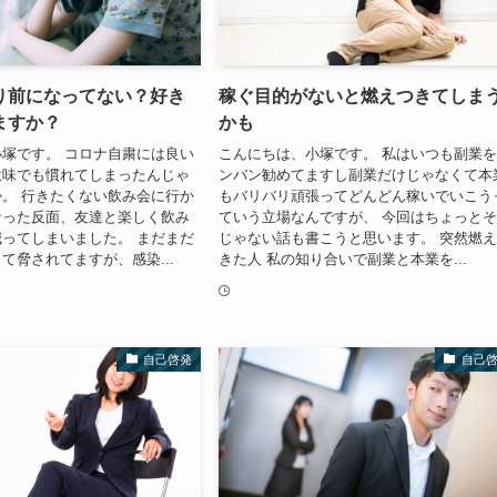
り前になってない？好き
稼ぐ目的がないと燃えつきてしま
ますか？
かも
塚です。 コロナ自粛には良い
こんにちは、小塚です。 私はいつも副業
意味でも慣れてしまったんじゃ
ンバン勧めてますし副業だけじゃなくて本
。 行きたくない飲み会に行か
もバリバリ頑張ってどんどん稼いでいこう
なった反面、友達と楽しく飲み
ていう立場なんですが、 今回はちょっと
ってしまいました。 まだまだ
じゃない話も書こうと思います。 突然燃
て脅されてますが、感染...
きた人 私の知り合いで副業と本業を...
自己啓発
自己