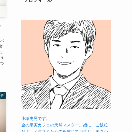
プロフィール
う
をバ
業
っ
そう
えつ
啓発
小塚史晃です。
金の果実カフェの天然マスター。娘に「ご飯粒
だよ」と渡されたものを信じてパクリ…まさか