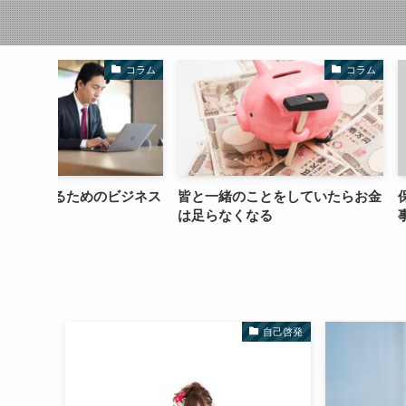
コラム
コラム
ビジネス
皆と一緒のことをしていたらお金
保護中: メルマガ
は足らなくなる
事その１
自己啓発