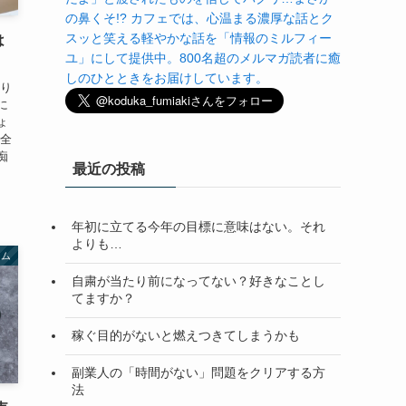
の鼻くそ!? カフェでは、心温まる濃厚な話とク
スッと笑える軽やかな話を「情報のミルフィー
は
ユ」にして提供中。800名超のメルマガ読者に癒
しのひとときをお届けしています。
かり
に
ょ
ん全
痴
最近の投稿
年初に立てる今年の目標に意味はない。それ
よりも…
ラム
自粛が当たり前になってない？好きなことし
てますか？
稼ぐ目的がないと燃えつきてしまうかも
副業人の「時間がない」問題をクリアする方
法