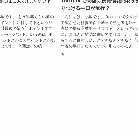
資にはこんなにメリット
YouTubeで高額の投資情報商材を
りつける手口が流行？
塚です。 もう半年くらい前の
こんにちは、小塚です。 YouTubeで女の
ポイントに注目してるという話
出演させた投資関係の動画で初心者を釣っ
。【最後の望み】ポイントで生
高額の情報商材を売りつける…というのが
かも ポイントというのはTポ
またま読んだ雑誌に書いてありました。 
イントとか楽天ポイントとかあ
らすると目新しいことでもなんでもなく「
とです。 今回はその続...
つもの手口」なんですが、引っかかる人...