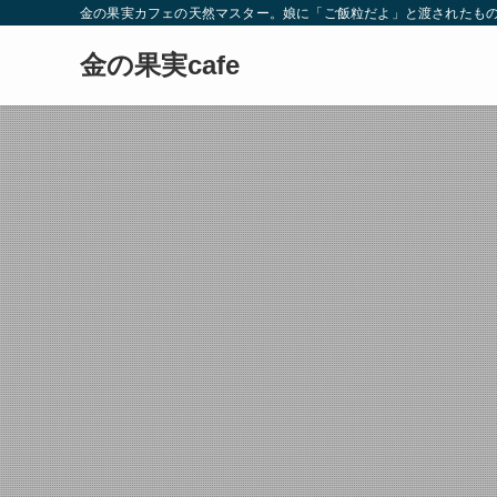
金の果実カフェの天然マスター。娘に「ご飯粒だよ」と渡されたもの
金の果実cafe