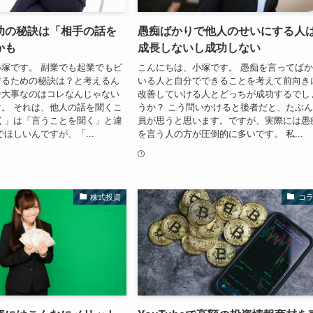
功の秘訣は「相手の話を
愚痴ばかりで他人のせいにする人
かも
成長しないし成功しない
塚です。 副業でも起業でもビ
こんにちは、小塚です。 愚痴を言ってば
するための秘訣は？と考えるん
いる人と自分でできることを考えて前向き
番大事なのはコレなんじゃない
改善していける人とどっちが成功するでし
。 それは、他人の話を聞くこ
うか？ こう問いかけると後者だと、たぶ
く」は「言うことを聞く」と違
員が思うと思います。ですが、実際には愚
でほしいんですが、「...
を言う人の方が圧倒的に多いです。 私...
株式投資
コ