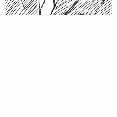
小塚史晃です。
金の果実カフェの天然マスター。娘に「ご飯粒だよ」と
渡されたものを信じてパクリ…まさかの鼻くそ!? カフェ
では、心温まる濃厚な話とクスッと笑える軽やかな話を
「情報のミルフィーユ」にして提供中。800名超のメルマ
ガ読者に癒しのひとときをお届けしています。
最近の投稿
年初に立てる今年の目標に意味はない。それよりも…
自粛が当たり前になってない？好きなことしてます