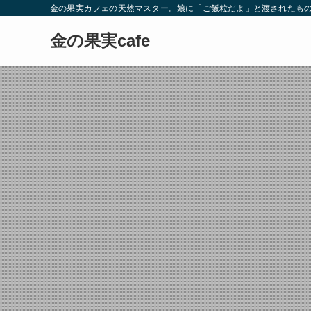
金の果実カフェの天然マスター。娘に「ご飯粒だよ」と渡されたもの
金の果実cafe