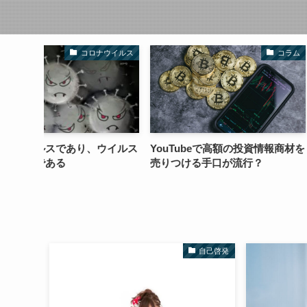
ナウイルス
コラム
ウイルス
YouTubeで高額の投資情報商材を
未来をイメージす
売りつける手口が流行？
る決意ができる
自己啓発