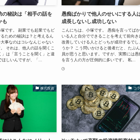
功の秘訣は「相手の話を
愚痴ばかりで他人のせいにする人
かも
成長しないし成功しない
塚です。 副業でも起業でもビ
こんにちは、小塚です。 愚痴を言ってば
するための秘訣は？と考えるん
いる人と自分でできることを考えて前向き
番大事なのはコレなんじゃない
改善していける人とどっちが成功するでし
。 それは、他人の話を聞くこ
うか？ こう問いかけると後者だと、たぶ
く」は「言うことを聞く」と違
員が思うと思います。ですが、実際には愚
でほしいんですが、「...
を言う人の方が圧倒的に多いです。 私...
株式投資
コ