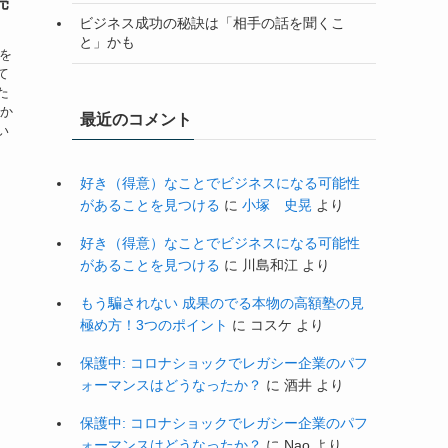
売
ビジネス成功の秘訣は「相手の話を聞くこ
と」かも
子を
て
た
私か
最近のコメント
い
好き（得意）なことでビジネスになる可能性
があることを見つける
に
小塚 史晃
より
好き（得意）なことでビジネスになる可能性
があることを見つける
に
川島和江
より
もう騙されない 成果のでる本物の高額塾の見
極め方！3つのポイント
に
コスケ
より
保護中: コロナショックでレガシー企業のパフ
ォーマンスはどうなったか？
に
酒井
より
保護中: コロナショックでレガシー企業のパフ
ォーマンスはどうなったか？
に
Nao
より