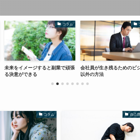
コラム
コラム
ると副業で頑張
会社員が生き残るためのビジネス
パワハラ企業
以外の方法
ンと
コラム
自己