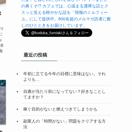
の鼻くそ!? カフェでは、心温まる濃厚な話とク
スッと笑える軽やかな話を「情報のミルフィー
は
ユ」にして提供中。800名超のメルマガ読者に癒
しのひとときをお届けしています。
かり
に
ょ
ん全
痴
最近の投稿
年初に立てる今年の目標に意味はない。それ
よりも…
ラム
自粛が当たり前になってない？好きなことし
てますか？
稼ぐ目的がないと燃えつきてしまうかも
副業人の「時間がない」問題をクリアする方
法