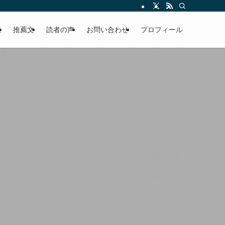
える軽やかな話を「情報のミルフィーユ」にして提供中。800名超のメルマガ読
覧
推薦文
読者の声
お問い合わせ
プロフィール