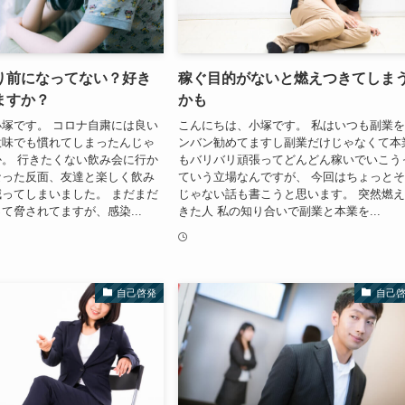
り前になってない？好き
稼ぐ目的がないと燃えつきてしま
ますか？
かも
塚です。 コロナ自粛には良い
こんにちは、小塚です。 私はいつも副業
意味でも慣れてしまったんじゃ
ンバン勧めてますし副業だけじゃなくて本
。 行きたくない飲み会に行か
もバリバリ頑張ってどんどん稼いでいこう
なった反面、友達と楽しく飲み
ていう立場なんですが、 今回はちょっと
ってしまいました。 まだまだ
じゃない話も書こうと思います。 突然燃
て脅されてますが、感染...
きた人 私の知り合いで副業と本業を...
自己啓発
自己