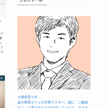
プロフィール
う
をバ
業
っ
そう
えつ
啓発
小塚史晃です。
金の果実カフェの天然マスター。娘に「ご飯粒
だよ」と渡されたものを信じてパクリ…まさか