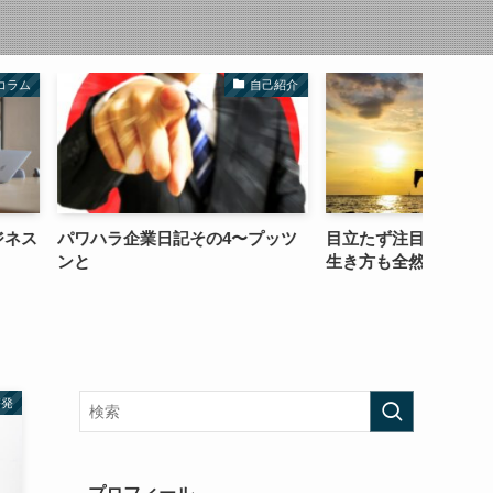
自己紹介
自己啓発
日記その4〜プッツ
目立たず注目されず期待に応える
「やり
生き方も全然アリ
したら
啓発