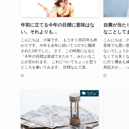
年初に立てる今年の目標に意味はな
自粛が当た
い。それよりも…
なことして
こんにちは、小塚です。 もうすぐ2021年も終
こんにちは、小
わりです。今年も去年に続いてコロナに翻弄
意味でも悪い
された1年でした。 さて、この時期になると
ないでしょうか
「今年の目標は達成できたか？」みたいなこ
なくても良く
とが言われます。 これについてちょっと思う
に行く機会も減
ところを書いてみます。 目標なんて達...
再拡大が……っ
コラム