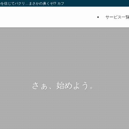
を信じてパクリ…まさかの鼻くそ!? カフェでは、心温まる濃厚な話とクスッと笑
サービス一
さぁ、始めよう。