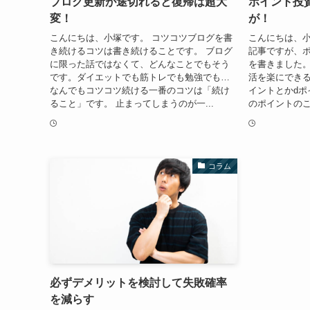
ブログ更新が途切れると復帰は超大
ポイント投
変！
が！
こんにちは、小塚です。 コツコツブログを書
こんにちは、小
き続けるコツは書き続けることです。 ブログ
記事ですが、
に限った話ではなくて、どんなことでもそう
を書きました
です。ダイエットでも筋トレでも勉強でも…
活を楽にできる
なんでもコツコツ続ける一番のコツは「続け
イントとかdポ
ること」です。 止まってしまうのが一...
のポイントのこ
コラム
必ずデメリットを検討して失敗確率
を減らす