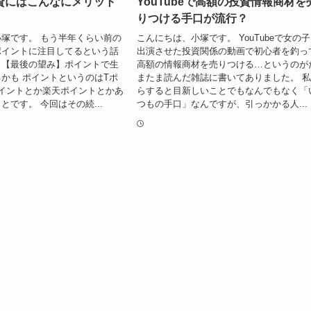
資にはこんなにメリット
YouTubeで高額の投資情報商材を
りつける手口が流行？
塚です。 もう半年くらい前の
こんにちは、小塚です。 YouTubeで女の
ポイントに注目してるという話
出演させた投資関係の動画で初心者を釣っ
。【最後の望み】ポイントで生
高額の情報商材を売りつける…というのが
かも ポイントというのはTポ
またま読んだ雑誌に書いてありました。 
イントとか楽天ポイントとかあ
らすると目新しいことでもなんでもなく「
とです。 今回はその続...
つもの手口」なんですが、引っかかる人...