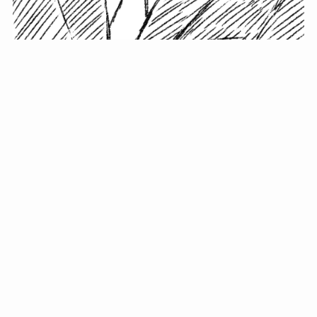
小塚史晃です。
金の果実カフェの天然マスター。娘に「ご飯粒だよ」と
渡されたものを信じてパクリ…まさかの鼻くそ!? カフェ
では、心温まる濃厚な話とクスッと笑える軽やかな話を
「情報のミルフィーユ」にして提供中。800名超のメルマ
ガ読者に癒しのひとときをお届けしています。
最近の投稿
年初に立てる今年の目標に意味はない。それよりも…
自粛が当たり前になってない？好きなことしてます