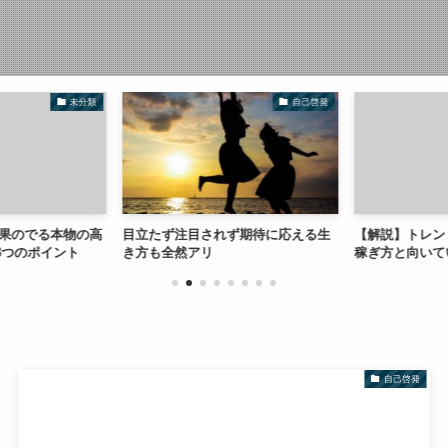
未分類
自己啓発
果のでる本物の高
目立たず注目されず期待に応える生
【解説】トレン
つのポイント
き方も全然アリ
稼ぎ方と向いて
自己啓発