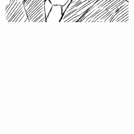
小塚史晃です。
金の果実カフェの天然マスター。娘に「ご飯粒だよ」と
渡されたものを信じてパクリ…まさかの鼻くそ!? カフェ
では、心温まる濃厚な話とクスッと笑える軽やかな話を
「情報のミルフィーユ」にして提供中。800名超のメルマ
ガ読者に癒しのひとときをお届けしています。
最近の投稿
年初に立てる今年の目標に意味はない。それよりも…