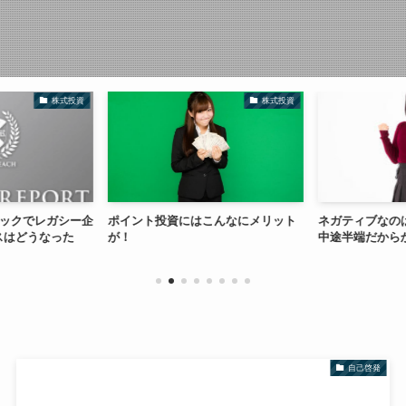
株式投資
株式投資
ョックでレガシー企
ポイント投資にはこんなにメリット
ネガティブなの
スはどうなった
が！
中途半端だから
自己啓発