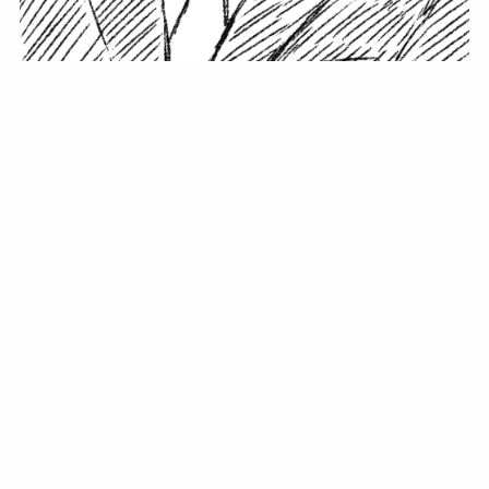
小塚史晃です。
金の果実カフェの天然マスター。娘に「ご飯粒だよ」と
渡されたものを信じてパクリ…まさかの鼻くそ!? カフェ
では、心温まる濃厚な話とクスッと笑える軽やかな話を
「情報のミルフィーユ」にして提供中。800名超のメルマ
ガ読者に癒しのひとときをお届けしています。
最近の投稿
年初に立てる今年の目標に意味はない。それよりも…
自粛が当たり前になってない？好きなことしてます