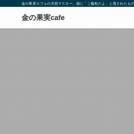
金の果実カフェの天然マスター。娘に「ご飯粒だよ」と渡されたもの
金の果実cafe