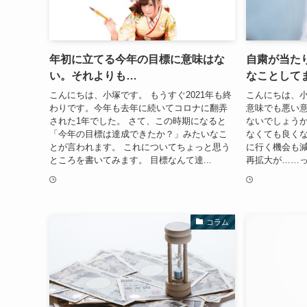
年初に立てる今年の目標に意味はな
自粛が当た
い。それよりも…
なことして
こんにちは、小塚です。 もうすぐ2021年も終
こんにちは、小
わりです。今年も去年に続いてコロナに翻弄
意味でも悪い
された1年でした。 さて、この時期になると
ないでしょうか
「今年の目標は達成できたか？」みたいなこ
なくても良く
とが言われます。 これについてちょっと思う
に行く機会も減
ところを書いてみます。 目標なんて達...
再拡大が……っ
コラム