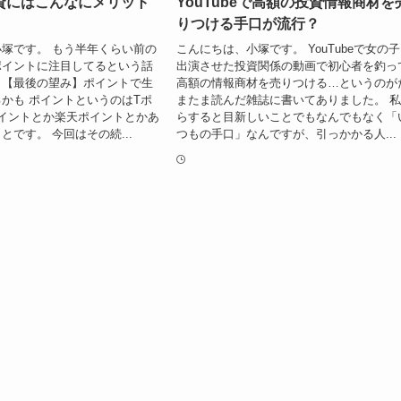
資にはこんなにメリット
YouTubeで高額の投資情報商材を
りつける手口が流行？
塚です。 もう半年くらい前の
こんにちは、小塚です。 YouTubeで女の
ポイントに注目してるという話
出演させた投資関係の動画で初心者を釣っ
。【最後の望み】ポイントで生
高額の情報商材を売りつける…というのが
かも ポイントというのはTポ
またま読んだ雑誌に書いてありました。 
イントとか楽天ポイントとかあ
らすると目新しいことでもなんでもなく「
とです。 今回はその続...
つもの手口」なんですが、引っかかる人...