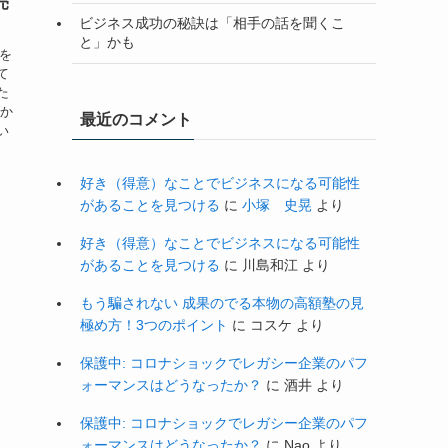
売
ビジネス成功の秘訣は「相手の話を聞くこ
と」かも
子を
て
た
私か
最近のコメント
い
好き（得意）なことでビジネスになる可能性
があることを見つける
に
小塚 史晃
より
好き（得意）なことでビジネスになる可能性
があることを見つける
に
川島和江
より
もう騙されない 成果のでる本物の高額塾の見
極め方！3つのポイント
に
コスケ
より
保護中: コロナショックでレガシー企業のパフ
ォーマンスはどうなったか？
に
酒井
より
保護中: コロナショックでレガシー企業のパフ
ォーマンスはどうなったか？
に
Nao
より