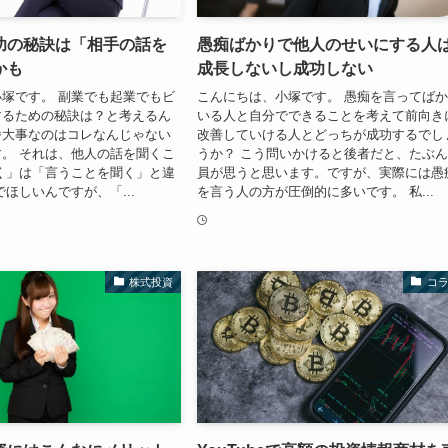
功の秘訣は「相手の話を
愚痴ばかりで他人のせいにする人
かも
成長しないし成功しない
塚です。 副業でも起業でもビ
こんにちは、小塚です。 愚痴を言ってば
するための秘訣は？と考えるん
いる人と自分でできることを考えて前向き
番大事なのはコレなんじゃない
改善していける人とどっちが成功するでし
。 それは、他人の話を聞くこ
うか？ こう問いかけると後者だと、たぶ
く」は「言うことを聞く」と違
員が思うと思います。ですが、実際には愚
でほしいんですが、「...
を言う人の方が圧倒的に多いです。 私...
株式投資
コ