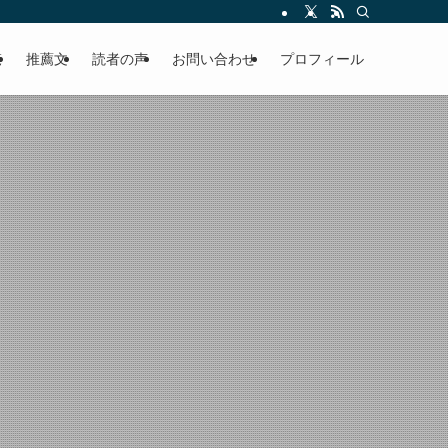
える軽やかな話を「情報のミルフィーユ」にして提供中。800名超のメルマガ読
覧
推薦文
読者の声
お問い合わせ
プロフィール