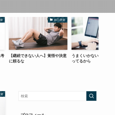
自己啓発
ライティング
い人へ】覚悟や決意
うまくいかないのは人を数字と思
どうや
ってるから
すれば
啓発