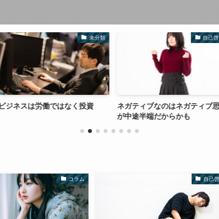
未分類
自己啓発
はなく投資
ネガティブなのはネガティブ思考
【継続できな
が中途半端だからかも
に頼るな
コラム
自己