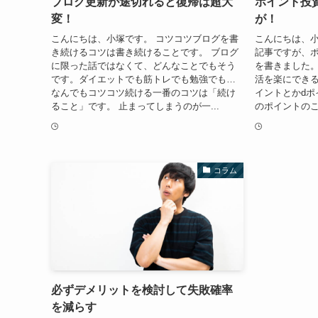
ブログ更新が途切れると復帰は超大
ポイント投
変！
が！
こんにちは、小塚です。 コツコツブログを書
こんにちは、小
き続けるコツは書き続けることです。 ブログ
記事ですが、
に限った話ではなくて、どんなことでもそう
を書きました
です。ダイエットでも筋トレでも勉強でも…
活を楽にできる
なんでもコツコツ続ける一番のコツは「続け
イントとかdポ
ること」です。 止まってしまうのが一...
のポイントのこ
コラム
必ずデメリットを検討して失敗確率
を減らす