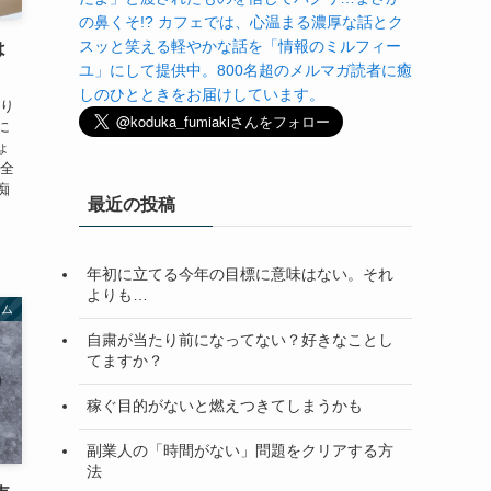
の鼻くそ!? カフェでは、心温まる濃厚な話とク
スッと笑える軽やかな話を「情報のミルフィー
は
ユ」にして提供中。800名超のメルマガ読者に癒
しのひとときをお届けしています。
かり
に
ょ
ん全
痴
最近の投稿
年初に立てる今年の目標に意味はない。それ
よりも…
ラム
自粛が当たり前になってない？好きなことし
てますか？
稼ぐ目的がないと燃えつきてしまうかも
副業人の「時間がない」問題をクリアする方
法