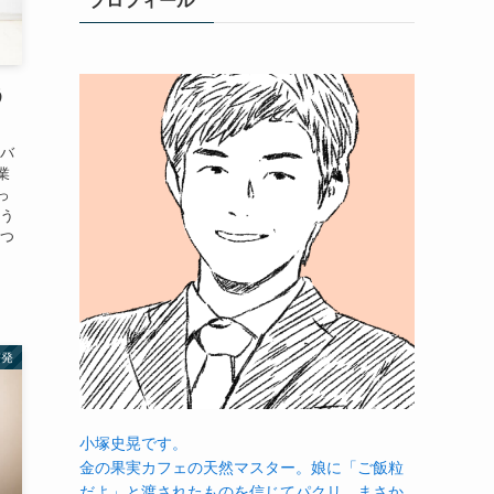
プロフィール
う
をバ
業
っ
そう
えつ
啓発
小塚史晃です。
金の果実カフェの天然マスター。娘に「ご飯粒
だよ」と渡されたものを信じてパクリ…まさか