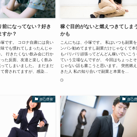
り前になってない？好き
稼ぐ目的がないと燃えつきてしま
ますか？
かも
塚です。 コロナ自粛には良い
こんにちは、小塚です。 私はいつも副業
意味でも慣れてしまったんじゃ
ンバン勧めてますし副業だけじゃなくて本
。 行きたくない飲み会に行か
もバリバリ頑張ってどんどん稼いでいこう
なった反面、友達と楽しく飲み
ていう立場なんですが、 今回はちょっと
ってしまいました。 まだまだ
じゃない話も書こうと思います。 突然燃
て脅されてますが、感染...
きた人 私の知り合いで副業と本業を...
自己啓発
自己