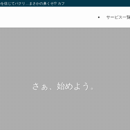
を信じてパクリ…まさかの鼻くそ!? カフェでは、心温まる濃厚な話とクスッと笑
サービス一
さぁ、始めよう。