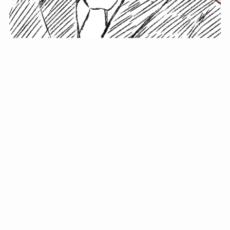
小塚史晃です。
金の果実カフェの天然マスター。娘に「ご飯粒だよ」と
渡されたものを信じてパクリ…まさかの鼻くそ!? カフェ
では、心温まる濃厚な話とクスッと笑える軽やかな話を
「情報のミルフィーユ」にして提供中。800名超のメルマ
ガ読者に癒しのひとときをお届けしています。
最近の投稿
年初に立てる今年の目標に意味はない。それよりも…