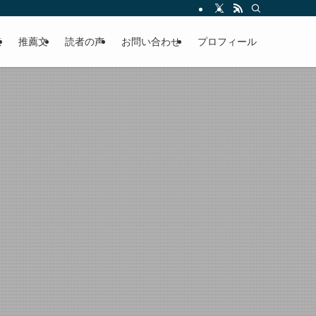
える軽やかな話を「情報のミルフィーユ」にして提供中。800名超のメルマガ読
覧
推薦文
読者の声
お問い合わせ
プロフィール