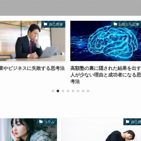
自己啓発
お役たち記事
失敗する思考法
高額塾の裏に隠された結果を出す
稼ぎやすいの
人が少ない理由と成功者になる思
いビジネス
考法
コラム
自己