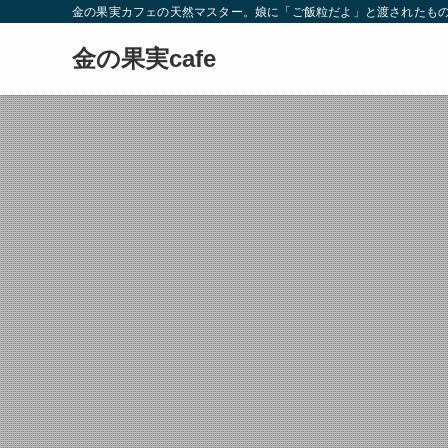
金の果実カフェの天然マスター。娘に「ご飯粒だよ」と渡されたもの
金の果実cafe