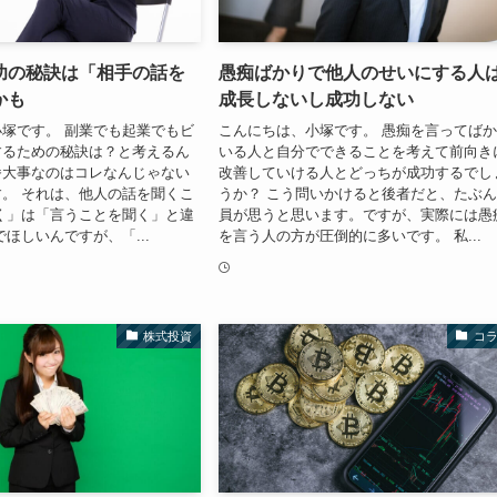
功の秘訣は「相手の話を
愚痴ばかりで他人のせいにする人
かも
成長しないし成功しない
塚です。 副業でも起業でもビ
こんにちは、小塚です。 愚痴を言ってば
するための秘訣は？と考えるん
いる人と自分でできることを考えて前向き
番大事なのはコレなんじゃない
改善していける人とどっちが成功するでし
。 それは、他人の話を聞くこ
うか？ こう問いかけると後者だと、たぶ
く」は「言うことを聞く」と違
員が思うと思います。ですが、実際には愚
でほしいんですが、「...
を言う人の方が圧倒的に多いです。 私...
株式投資
コ