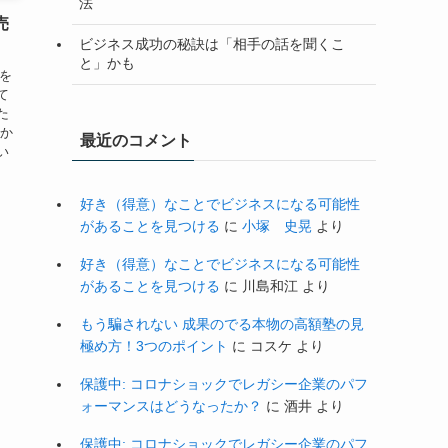
法
売
ビジネス成功の秘訣は「相手の話を聞くこ
と」かも
子を
て
た
私か
最近のコメント
い
好き（得意）なことでビジネスになる可能性
があることを見つける
に
小塚 史晃
より
好き（得意）なことでビジネスになる可能性
があることを見つける
に
川島和江
より
もう騙されない 成果のでる本物の高額塾の見
極め方！3つのポイント
に
コスケ
より
保護中: コロナショックでレガシー企業のパフ
ォーマンスはどうなったか？
に
酒井
より
保護中: コロナショックでレガシー企業のパフ