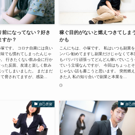
り前になってない？好き
稼ぐ目的がないと燃えつきてしま
ますか？
かも
塚です。 コロナ自粛には良い
こんにちは、小塚です。 私はいつも副業
意味でも慣れてしまったんじゃ
ンバン勧めてますし副業だけじゃなくて本
。 行きたくない飲み会に行か
もバリバリ頑張ってどんどん稼いでいこう
なった反面、友達と楽しく飲み
ていう立場なんですが、 今回はちょっと
ってしまいました。 まだまだ
じゃない話も書こうと思います。 突然燃
て脅されてますが、感染...
きた人 私の知り合いで副業と本業を...
自己啓発
自己