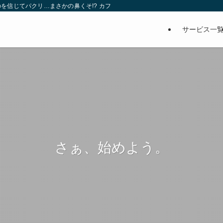
を信じてパクリ…まさかの鼻くそ!? カフェでは、心温まる濃厚な話とクスッと笑
サービス一
さぁ、始めよう。