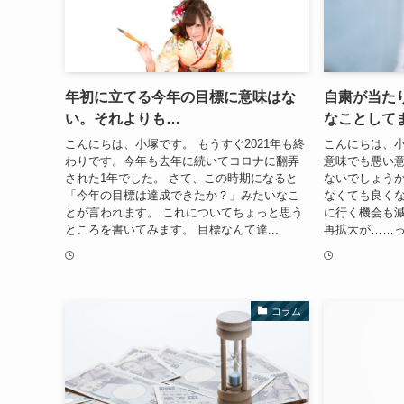
年初に立てる今年の目標に意味はな
自粛が当た
い。それよりも…
なことして
こんにちは、小塚です。 もうすぐ2021年も終
こんにちは、小
わりです。今年も去年に続いてコロナに翻弄
意味でも悪い
された1年でした。 さて、この時期になると
ないでしょうか
「今年の目標は達成できたか？」みたいなこ
なくても良く
とが言われます。 これについてちょっと思う
に行く機会も減
ところを書いてみます。 目標なんて達...
再拡大が……っ
コラム