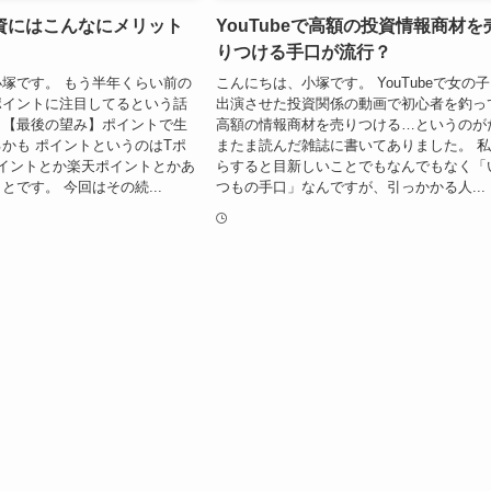
資にはこんなにメリット
YouTubeで高額の投資情報商材を
りつける手口が流行？
塚です。 もう半年くらい前の
こんにちは、小塚です。 YouTubeで女の
ポイントに注目してるという話
出演させた投資関係の動画で初心者を釣っ
。【最後の望み】ポイントで生
高額の情報商材を売りつける…というのが
かも ポイントというのはTポ
またま読んだ雑誌に書いてありました。 
イントとか楽天ポイントとかあ
らすると目新しいことでもなんでもなく「
とです。 今回はその続...
つもの手口」なんですが、引っかかる人...