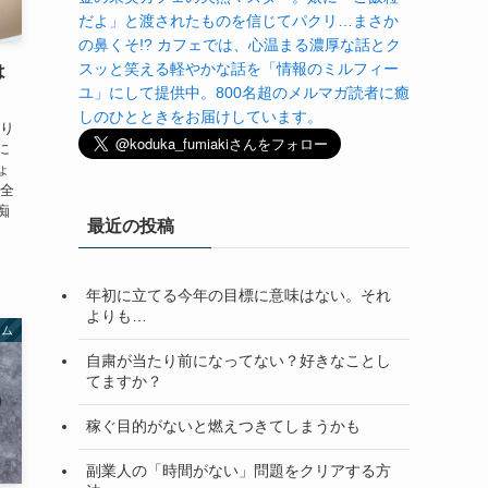
だよ」と渡されたものを信じてパクリ…まさか
の鼻くそ!? カフェでは、心温まる濃厚な話とク
スッと笑える軽やかな話を「情報のミルフィー
は
ユ」にして提供中。800名超のメルマガ読者に癒
しのひとときをお届けしています。
かり
に
ょ
ん全
痴
最近の投稿
年初に立てる今年の目標に意味はない。それ
よりも…
ラム
自粛が当たり前になってない？好きなことし
てますか？
稼ぐ目的がないと燃えつきてしまうかも
副業人の「時間がない」問題をクリアする方