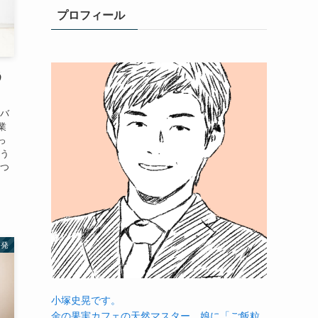
プロフィール
う
をバ
業
っ
そう
えつ
啓発
小塚史晃です。
金の果実カフェの天然マスター。娘に「ご飯粒