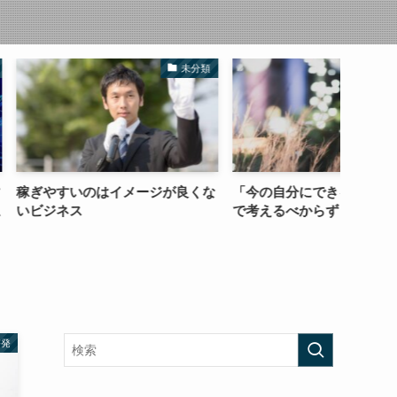
未分類
コラム
はイメージが良くな
「今の自分にできること」の範囲
自分に
で考えるべからず
で頑張
啓発