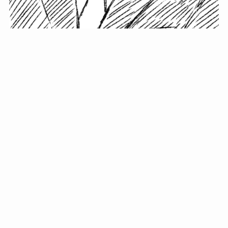
小塚史晃です。
金の果実カフェの天然マスター。娘に「ご飯粒だよ」と
渡されたものを信じてパクリ…まさかの鼻くそ!? カフェ
では、心温まる濃厚な話とクスッと笑える軽やかな話を
「情報のミルフィーユ」にして提供中。800名超のメルマ
ガ読者に癒しのひとときをお届けしています。
最近の投稿
年初に立てる今年の目標に意味はない。それよりも…
自粛が当たり前になってない？好きなことしてます