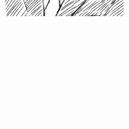
小塚史晃です。
金の果実カフェの天然マスター。娘に「ご飯粒だよ」と
渡されたものを信じてパクリ…まさかの鼻くそ!? カフェ
では、心温まる濃厚な話とクスッと笑える軽やかな話を
「情報のミルフィーユ」にして提供中。800名超のメルマ
ガ読者に癒しのひとときをお届けしています。
最近の投稿
年初に立てる今年の目標に意味はない。それよりも…
自粛が当たり前になってない？好きなことしてます