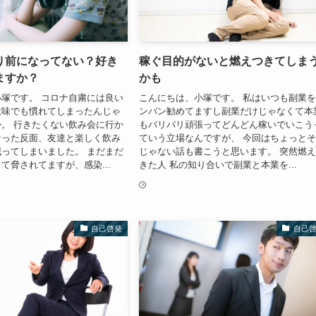
り前になってない？好き
稼ぐ目的がないと燃えつきてしま
ますか？
かも
塚です。 コロナ自粛には良い
こんにちは、小塚です。 私はいつも副業
意味でも慣れてしまったんじゃ
ンバン勧めてますし副業だけじゃなくて本
。 行きたくない飲み会に行か
もバリバリ頑張ってどんどん稼いでいこう
なった反面、友達と楽しく飲み
ていう立場なんですが、 今回はちょっと
ってしまいました。 まだまだ
じゃない話も書こうと思います。 突然燃
て脅されてますが、感染...
きた人 私の知り合いで副業と本業を...
自己啓発
自己