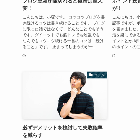
ブログ更新が途切れると復帰は超大
ポイント投
変！
が！
こんにちは、小塚です。 コツコツブログを書
こんにちは、小
き続けるコツは書き続けることです。 ブログ
記事ですが、
に限った話ではなくて、どんなことでもそう
を書きました
です。ダイエットでも筋トレでも勉強でも…
活を楽にできる
なんでもコツコツ続ける一番のコツは「続け
イントとかdポ
ること」です。 止まってしまうのが一...
のポイントのこ
コラム
必ずデメリットを検討して失敗確率
を減らす