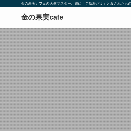
金の果実カフェの天然マスター。娘に「ご飯粒だよ」と渡されたもの
金の果実cafe