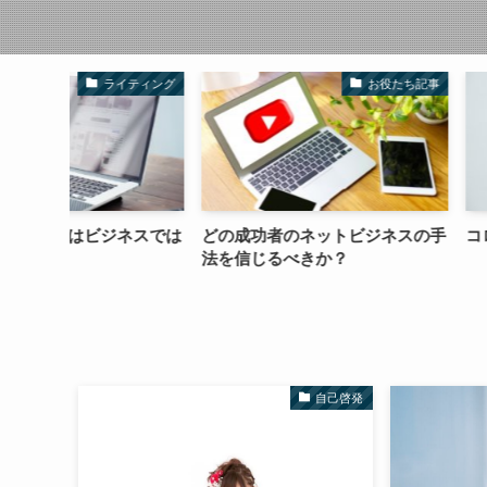
イティング
お役たち記事
ネスでは
どの成功者のネットビジネスの手
コロナとセックス
法を信じるべきか？
自己啓発