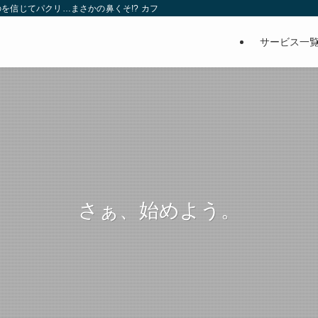
を信じてパクリ…まさかの鼻くそ!? カフェでは、心温まる濃厚な話とクスッと笑
サービス一
さぁ、始めよう。