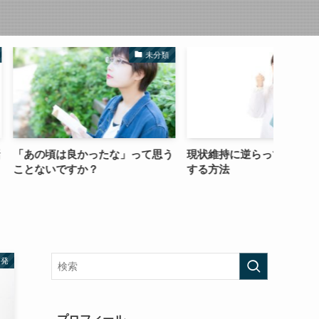
未分類
未分類
かったな」って思う
現状維持に逆らって人生を豊かに
好き（
か？
する方法
なる可
啓発