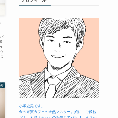
プロフィール
う
をバ
業
っ
そう
えつ
啓発
小塚史晃です。
金の果実カフェの天然マスター。娘に「ご飯粒
だよ」と渡されたものを信じてパクリ…まさか