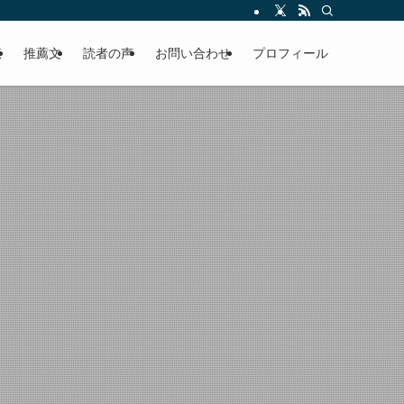
える軽やかな話を「情報のミルフィーユ」にして提供中。800名超のメルマガ読
覧
推薦文
読者の声
お問い合わせ
プロフィール