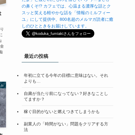
の鼻くそ!? カフェでは、心温まる濃厚な話とク
スッと笑える軽やかな話を「情報のミルフィー
は
ユ」にして提供中。800名超のメルマガ読者に癒
しのひとときをお届けしています。
かり
に
ょ
ん全
痴
最近の投稿
年初に立てる今年の目標に意味はない。それ
よりも…
ラム
自粛が当たり前になってない？好きなことし
てますか？
稼ぐ目的がないと燃えつきてしまうかも
副業人の「時間がない」問題をクリアする方
法