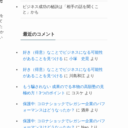
売
ビジネス成功の秘訣は「相手の話を聞くこ
と」かも
子を
て
た
私か
最近のコメント
い
好き（得意）なことでビジネスになる可能性
があることを見つける
に
小塚 史晃
より
好き（得意）なことでビジネスになる可能性
があることを見つける
に
川島和江
より
もう騙されない 成果のでる本物の高額塾の見
極め方！3つのポイント
に
コスケ
より
保護中: コロナショックでレガシー企業のパフ
ォーマンスはどうなったか？
に
酒井
より
保護中: コロナショックでレガシー企業のパフ
ォーマンスはどうなったか？
に
Nao
より