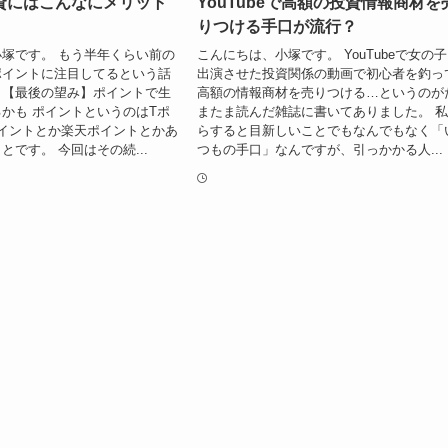
資にはこんなにメリット
YouTubeで高額の投資情報商材を
りつける手口が流行？
塚です。 もう半年くらい前の
こんにちは、小塚です。 YouTubeで女の
ポイントに注目してるという話
出演させた投資関係の動画で初心者を釣っ
。【最後の望み】ポイントで生
高額の情報商材を売りつける…というのが
かも ポイントというのはTポ
またま読んだ雑誌に書いてありました。 
イントとか楽天ポイントとかあ
らすると目新しいことでもなんでもなく「
とです。 今回はその続...
つもの手口」なんですが、引っかかる人...