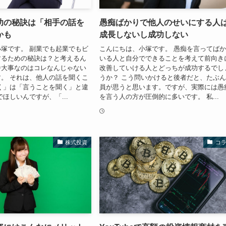
功の秘訣は「相手の話を
愚痴ばかりで他人のせいにする人
かも
成長しないし成功しない
塚です。 副業でも起業でもビ
こんにちは、小塚です。 愚痴を言ってば
するための秘訣は？と考えるん
いる人と自分でできることを考えて前向き
番大事なのはコレなんじゃない
改善していける人とどっちが成功するでし
。 それは、他人の話を聞くこ
うか？ こう問いかけると後者だと、たぶ
く」は「言うことを聞く」と違
員が思うと思います。ですが、実際には愚
でほしいんですが、「...
を言う人の方が圧倒的に多いです。 私...
株式投資
コ