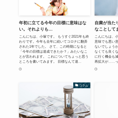
年初に立てる今年の目標に意味はな
自粛が当た
い。それよりも…
なことして
こんにちは、小塚です。 もうすぐ2021年も終
こんにちは、小
わりです。今年も去年に続いてコロナに翻弄
意味でも悪い
された1年でした。 さて、この時期になると
ないでしょうか
「今年の目標は達成できたか？」みたいなこ
なくても良く
とが言われます。 これについてちょっと思う
に行く機会も減
ところを書いてみます。 目標なんて達...
再拡大が……っ
コラム