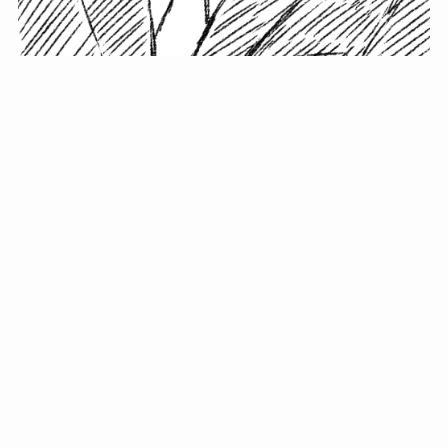
小塚史晃です。
金の果実カフェの天然マスター。娘に「ご飯粒だよ」と
渡されたものを信じてパクリ…まさかの鼻くそ!? カフェ
では、心温まる濃厚な話とクスッと笑える軽やかな話を
「情報のミルフィーユ」にして提供中。800名超のメルマ
ガ読者に癒しのひとときをお届けしています。
最近の投稿
年初に立てる今年の目標に意味はない。それよりも…
自粛が当たり前になってない？好きなことしてます