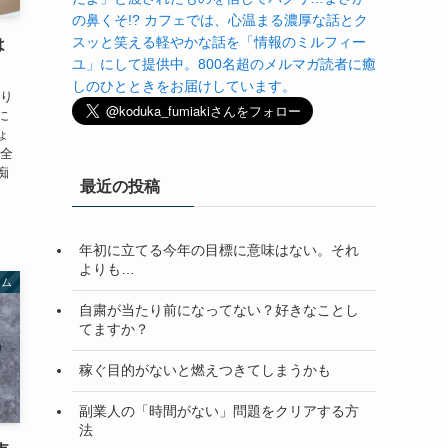
の鼻くそ!? カフェでは、心温まる濃厚な話とク
スッと笑える軽やかな話を「情報のミルフィー
は
ユ」にして提供中。800名超のメルマガ読者に癒
しのひとときをお届けしています。
かり
に
ょ
ん全
痴
最近の投稿
年初に立てる今年の目標に意味はない。それ
よりも…
ラム
自粛が当たり前になってない？好きなことし
てますか？
稼ぐ目的がないと燃えつきてしまうかも
副業人の「時間がない」問題をクリアする方
法