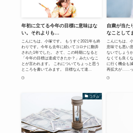
年初に立てる今年の目標に意味はな
自粛が当た
い。それよりも…
なことして
こんにちは、小塚です。 もうすぐ2021年も終
こんにちは、小
わりです。今年も去年に続いてコロナに翻弄
意味でも悪い
された1年でした。 さて、この時期になると
ないでしょうか
「今年の目標は達成できたか？」みたいなこ
なくても良く
とが言われます。 これについてちょっと思う
に行く機会も減
ところを書いてみます。 目標なんて達...
再拡大が……っ
コラム