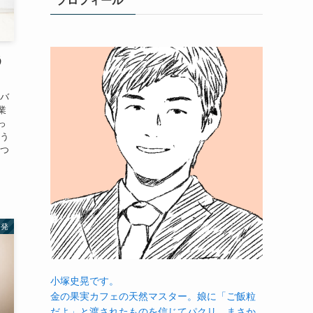
プロフィール
う
をバ
業
っ
そう
えつ
啓発
小塚史晃です。
金の果実カフェの天然マスター。娘に「ご飯粒
だよ」と渡されたものを信じてパクリ…まさか