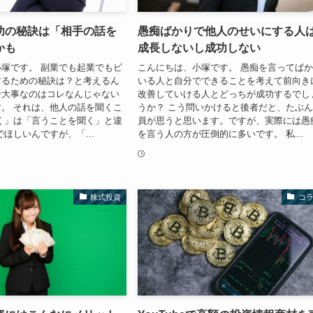
功の秘訣は「相手の話を
愚痴ばかりで他人のせいにする人
かも
成長しないし成功しない
塚です。 副業でも起業でもビ
こんにちは、小塚です。 愚痴を言ってば
するための秘訣は？と考えるん
いる人と自分でできることを考えて前向き
番大事なのはコレなんじゃない
改善していける人とどっちが成功するでし
。 それは、他人の話を聞くこ
うか？ こう問いかけると後者だと、たぶ
く」は「言うことを聞く」と違
員が思うと思います。ですが、実際には愚
でほしいんですが、「...
を言う人の方が圧倒的に多いです。 私...
株式投資
コ