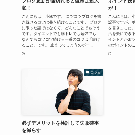
ブログ更新が途切れると復帰は超大
ポイント投
変！
が！
こんにちは、小塚です。 コツコツブログを書
こんにちは、小
き続けるコツは書き続けることです。 ブログ
記事ですが、
に限った話ではなくて、どんなことでもそう
を書きました
です。ダイエットでも筋トレでも勉強でも…
活を楽にできる
なんでもコツコツ続ける一番のコツは「続け
イントとかdポ
ること」です。 止まってしまうのが一...
のポイントのこ
コラム
必ずデメリットを検討して失敗確率
を減らす