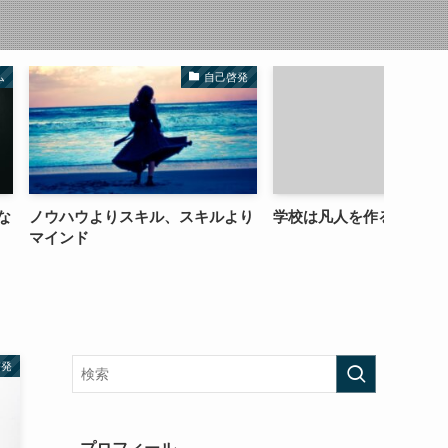
自己啓発
お役たち記事
スキル、スキルより
学校は凡人を作る工場
未来を
る決意
啓発