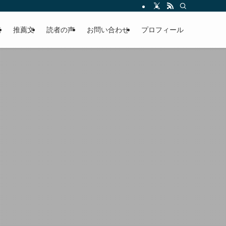
える軽やかな話を「情報のミルフィーユ」にして提供中。800名超のメルマガ読
覧
推薦文
読者の声
お問い合わせ
プロフィール