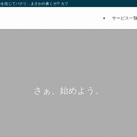
を信じてパクリ…まさかの鼻くそ!? カフェでは、心温まる濃厚な話とクスッと笑
サービス一
さぁ、始めよう。