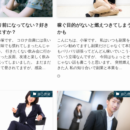
り前になってない？好き
稼ぐ目的がないと燃えつきてしま
ますか？
かも
塚です。 コロナ自粛には良い
こんにちは、小塚です。 私はいつも副業
意味でも慣れてしまったんじゃ
ンバン勧めてますし副業だけじゃなくて本
。 行きたくない飲み会に行か
もバリバリ頑張ってどんどん稼いでいこう
なった反面、友達と楽しく飲み
ていう立場なんですが、 今回はちょっと
ってしまいました。 まだまだ
じゃない話も書こうと思います。 突然燃
て脅されてますが、感染...
きた人 私の知り合いで副業と本業を...
自己啓発
自己