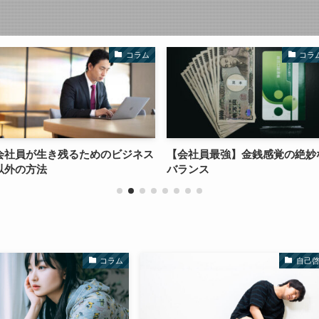
コラム
コラム
ためのビジネス
【会社員最強】金銭感覚の絶妙な
ノウハウより
バランス
マインド
コラム
自己