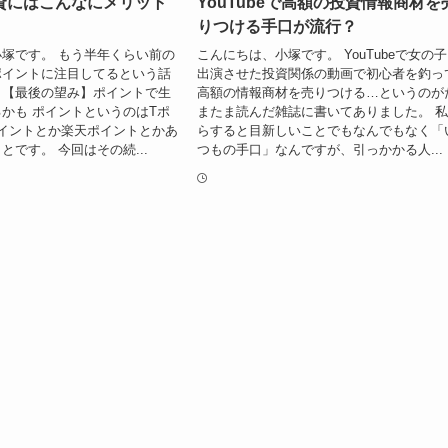
資にはこんなにメリット
YouTubeで高額の投資情報商材を
りつける手口が流行？
塚です。 もう半年くらい前の
こんにちは、小塚です。 YouTubeで女の
ポイントに注目してるという話
出演させた投資関係の動画で初心者を釣っ
。【最後の望み】ポイントで生
高額の情報商材を売りつける…というのが
かも ポイントというのはTポ
またま読んだ雑誌に書いてありました。 
イントとか楽天ポイントとかあ
らすると目新しいことでもなんでもなく「
とです。 今回はその続...
つもの手口」なんですが、引っかかる人...