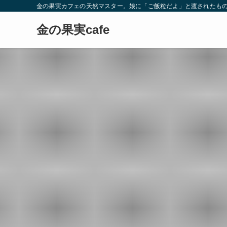
金の果実カフェの天然マスター。娘に「ご飯粒だよ」と渡されたもの
金の果実cafe