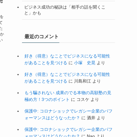
売
ビジネス成功の秘訣は「相手の話を聞くこ
と」かも
子を
て
た
私か
最近のコメント
い
好き（得意）なことでビジネスになる可能性
があることを見つける
に
小塚 史晃
より
好き（得意）なことでビジネスになる可能性
があることを見つける
に
川島和江
より
もう騙されない 成果のでる本物の高額塾の見
極め方！3つのポイント
に
コスケ
より
保護中: コロナショックでレガシー企業のパフ
ォーマンスはどうなったか？
に
酒井
より
保護中: コロナショックでレガシー企業のパフ
ォーマンスはどうなったか？
に
Nao
より