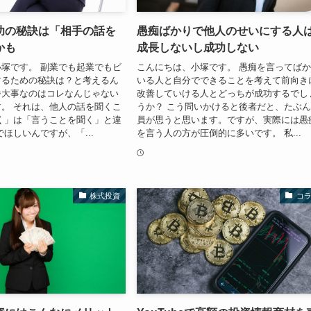
功の秘訣は「相手の話を
愚痴ばかりで他人のせいにする人
かも
成長しないし成功しない
塚です。 副業でも起業でもビ
こんにちは、小塚です。 愚痴を言ってば
するための秘訣は？と考えるん
いる人と自分でできることを考えて前向き
番大事なのはコレなんじゃない
改善していける人とどっちが成功するでし
。 それは、他人の話を聞くこ
うか？ こう問いかけると後者だと、たぶ
く」は「言うことを聞く」と違
員が思うと思います。ですが、実際には愚
でほしいんですが、「...
を言う人の方が圧倒的に多いです。 私...
株式投資
コ