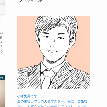
プロフィール
う
をバ
業
っ
そう
えつ
啓発
小塚史晃です。
金の果実カフェの天然マスター。娘に「ご飯粒
だよ」と渡されたものを信じてパクリ…まさか