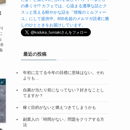
の鼻くそ!? カフェでは、心温まる濃厚な話とク
スッと笑える軽やかな話を「情報のミルフィー
は
ユ」にして提供中。800名超のメルマガ読者に癒
しのひとときをお届けしています。
かり
に
ょ
ん全
痴
最近の投稿
年初に立てる今年の目標に意味はない。それ
よりも…
ラム
自粛が当たり前になってない？好きなことし
てますか？
稼ぐ目的がないと燃えつきてしまうかも
副業人の「時間がない」問題をクリアする方
法