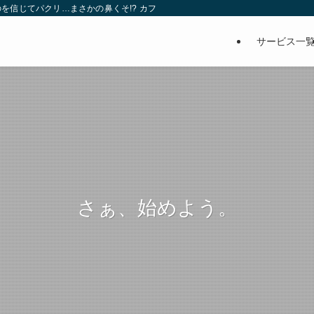
を信じてパクリ…まさかの鼻くそ!? カフェでは、心温まる濃厚な話とクスッと笑
サービス一
さぁ、始めよう。