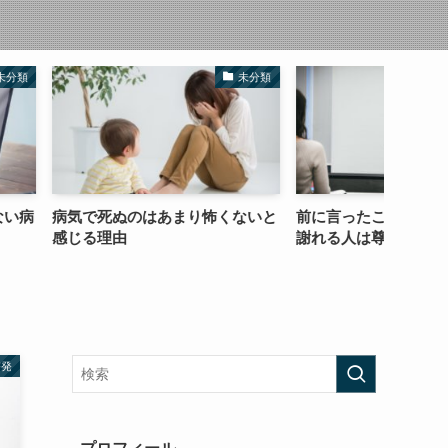
未分類
コラム
はあまり怖くないと
前に言ったことを撤回・修正して
やりた
謝れる人は尊敬できる
と稼ご
啓発