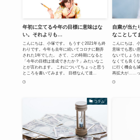
年初に立てる今年の目標に意味はな
自粛が当た
い。それよりも…
なことして
こんにちは、小塚です。 もうすぐ2021年も終
こんにちは、小
わりです。今年も去年に続いてコロナに翻弄
意味でも悪い
された1年でした。 さて、この時期になると
ないでしょうか
「今年の目標は達成できたか？」みたいなこ
なくても良く
とが言われます。 これについてちょっと思う
に行く機会も減
ところを書いてみます。 目標なんて達...
再拡大が……っ
コラム