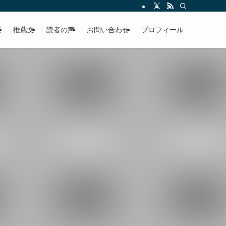
える軽やかな話を「情報のミルフィーユ」にして提供中。800名超のメルマガ読
覧
推薦文
読者の声
お問い合わせ
プロフィール