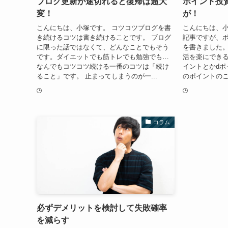
ブログ更新が途切れると復帰は超大
ポイント投
変！
が！
こんにちは、小塚です。 コツコツブログを書
こんにちは、小
き続けるコツは書き続けることです。 ブログ
記事ですが、
に限った話ではなくて、どんなことでもそう
を書きました
です。ダイエットでも筋トレでも勉強でも…
活を楽にできる
なんでもコツコツ続ける一番のコツは「続け
イントとかdポ
ること」です。 止まってしまうのが一...
のポイントのこ
コラム
必ずデメリットを検討して失敗確率
を減らす