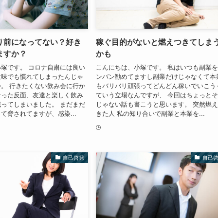
り前になってない？好き
稼ぐ目的がないと燃えつきてしま
ますか？
かも
塚です。 コロナ自粛には良い
こんにちは、小塚です。 私はいつも副業
意味でも慣れてしまったんじゃ
ンバン勧めてますし副業だけじゃなくて本
。 行きたくない飲み会に行か
もバリバリ頑張ってどんどん稼いでいこう
なった反面、友達と楽しく飲み
ていう立場なんですが、 今回はちょっと
ってしまいました。 まだまだ
じゃない話も書こうと思います。 突然燃
て脅されてますが、感染...
きた人 私の知り合いで副業と本業を...
自己啓発
自己