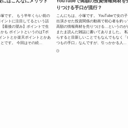
資にはこんなにメリット
YouTubeで高額の投資情報商材を
りつける手口が流行？
塚です。 もう半年くらい前の
こんにちは、小塚です。 YouTubeで女の
ポイントに注目してるという話
出演させた投資関係の動画で初心者を釣っ
。【最後の望み】ポイントで生
高額の情報商材を売りつける…というのが
かも ポイントというのはTポ
またま読んだ雑誌に書いてありました。 
イントとか楽天ポイントとかあ
らすると目新しいことでもなんでもなく「
とです。 今回はその続...
つもの手口」なんですが、引っかかる人...