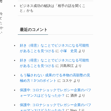
売
ビジネス成功の秘訣は「相手の話を聞くこ
と」かも
子を
て
た
私か
最近のコメント
い
好き（得意）なことでビジネスになる可能性
があることを見つける
に
小塚 史晃
より
好き（得意）なことでビジネスになる可能性
があることを見つける
に
川島和江
より
もう騙されない 成果のでる本物の高額塾の見
極め方！3つのポイント
に
コスケ
より
保護中: コロナショックでレガシー企業のパフ
ォーマンスはどうなったか？
に
酒井
より
保護中: コロナショックでレガシー企業のパフ
ォーマンスはどうなったか？
に
Nao
より