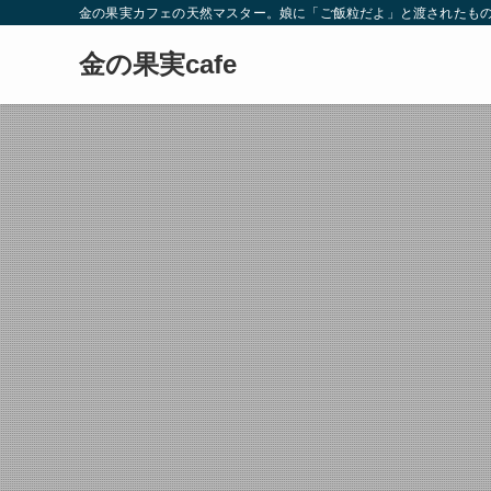
金の果実カフェの天然マスター。娘に「ご飯粒だよ」と渡されたもの
金の果実cafe