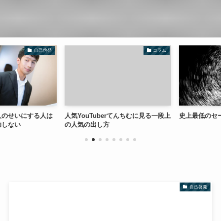
自己啓発
コラム
のせいにする人は
人気YouTuberてんちむに見る一段上
史上最低のセー
しない
の人気の出し方
自己啓発