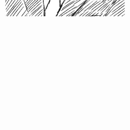
小塚史晃です。
金の果実カフェの天然マスター。娘に「ご飯粒だよ」と
渡されたものを信じてパクリ…まさかの鼻くそ!? カフェ
では、心温まる濃厚な話とクスッと笑える軽やかな話を
「情報のミルフィーユ」にして提供中。800名超のメルマ
ガ読者に癒しのひとときをお届けしています。
最近の投稿
年初に立てる今年の目標に意味はない。それよりも…
自粛が当たり前になってない？好きなことしてます