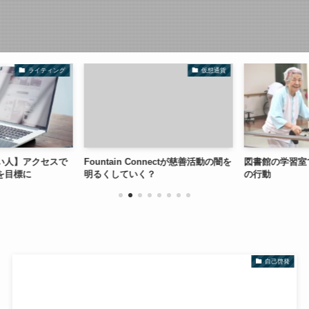
ライティング
仮想通貨
い人】アクセスで
Fountain Connectが慈善活動の闇を
図書館の学習室
を目標に
明るくしていく？
の行動
自己啓発