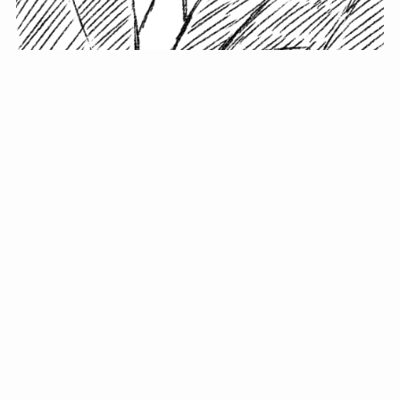
小塚史晃です。
金の果実カフェの天然マスター。娘に「ご飯粒だよ」と
渡されたものを信じてパクリ…まさかの鼻くそ!? カフェ
では、心温まる濃厚な話とクスッと笑える軽やかな話を
「情報のミルフィーユ」にして提供中。800名超のメルマ
ガ読者に癒しのひとときをお届けしています。
最近の投稿
年初に立てる今年の目標に意味はない。それよりも…
自粛が当たり前になってない？好きなことしてます