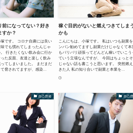
り前になってない？好き
稼ぐ目的がないと燃えつきてしま
ますか？
かも
塚です。 コロナ自粛には良い
こんにちは、小塚です。 私はいつも副業
意味でも慣れてしまったんじゃ
ンバン勧めてますし副業だけじゃなくて本
。 行きたくない飲み会に行か
もバリバリ頑張ってどんどん稼いでいこう
なった反面、友達と楽しく飲み
ていう立場なんですが、 今回はちょっと
ってしまいました。 まだまだ
じゃない話も書こうと思います。 突然燃
て脅されてますが、感染...
きた人 私の知り合いで副業と本業を...
自己啓発
自己