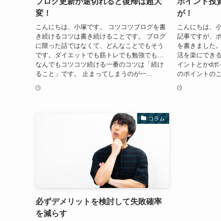
ブログ更新が途切れると復帰は超大
ポイント投
変！
が！
こんにちは、小塚です。 コツコツブログを書
こんにちは、小
き続けるコツは書き続けることです。 ブログ
記事ですが、
に限った話ではなくて、どんなことでもそう
を書きました
です。ダイエットでも筋トレでも勉強でも…
活を楽にできる
なんでもコツコツ続ける一番のコツは「続け
イントとかdポ
ること」です。 止まってしまうのが一...
のポイントのこ
コラム
必ずデメリットを検討して失敗確率
を減らす