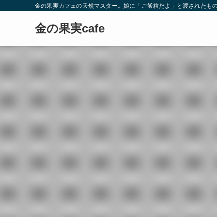
金の果実カフェの天然マスター。娘に「ご飯粒だよ」と渡されたもの
金の果実cafe