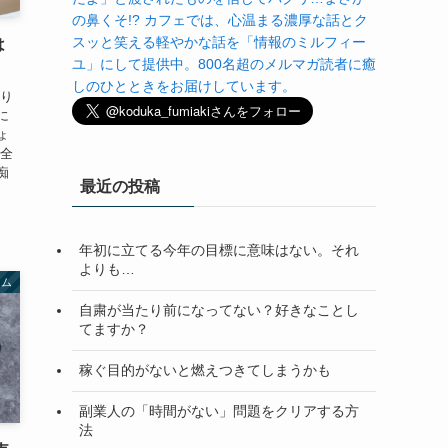
の鼻くそ!? カフェでは、心温まる濃厚な話とク
スッと笑える軽やかな話を「情報のミルフィー
は
ユ」にして提供中。800名超のメルマガ読者に癒
しのひとときをお届けしています。
かり
に
ょ
ん全
痴
最近の投稿
年初に立てる今年の目標に意味はない。それ
よりも…
ラム
自粛が当たり前になってない？好きなことし
てますか？
稼ぐ目的がないと燃えつきてしまうかも
副業人の「時間がない」問題をクリアする方
法