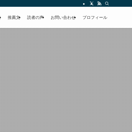
える軽やかな話を「情報のミルフィーユ」にして提供中。800名超のメルマガ読
覧
推薦文
読者の声
お問い合わせ
プロフィール