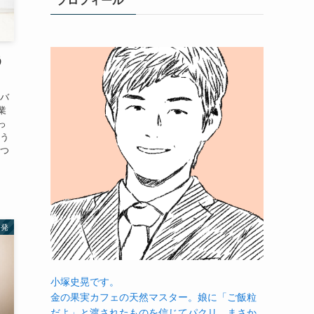
プロフィール
う
をバ
業
っ
そう
えつ
啓発
小塚史晃です。
金の果実カフェの天然マスター。娘に「ご飯粒
だよ」と渡されたものを信じてパクリ…まさか