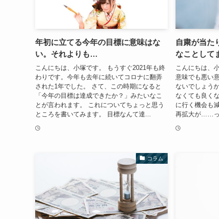
年初に立てる今年の目標に意味はな
自粛が当た
い。それよりも…
なことして
こんにちは、小塚です。 もうすぐ2021年も終
こんにちは、小
わりです。今年も去年に続いてコロナに翻弄
意味でも悪い
された1年でした。 さて、この時期になると
ないでしょうか
「今年の目標は達成できたか？」みたいなこ
なくても良く
とが言われます。 これについてちょっと思う
に行く機会も減
ところを書いてみます。 目標なんて達...
再拡大が……っ
コラム