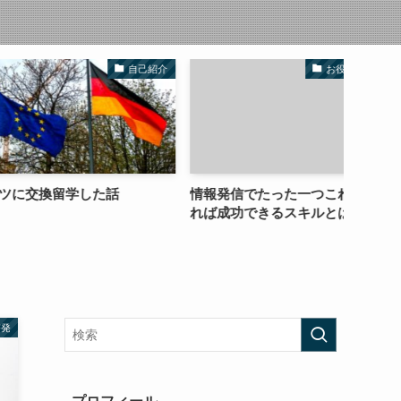
自己紹介
お役たち記事
留学した話
情報発信でたった一つこれさえあ
ざくざ
れば成功できるスキルとは？
読者の
啓発