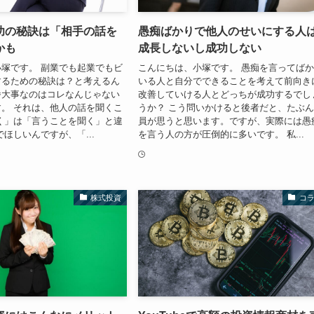
功の秘訣は「相手の話を
愚痴ばかりで他人のせいにする人
かも
成長しないし成功しない
塚です。 副業でも起業でもビ
こんにちは、小塚です。 愚痴を言ってば
するための秘訣は？と考えるん
いる人と自分でできることを考えて前向き
番大事なのはコレなんじゃない
改善していける人とどっちが成功するでし
。 それは、他人の話を聞くこ
うか？ こう問いかけると後者だと、たぶ
く」は「言うことを聞く」と違
員が思うと思います。ですが、実際には愚
でほしいんですが、「...
を言う人の方が圧倒的に多いです。 私...
株式投資
コ