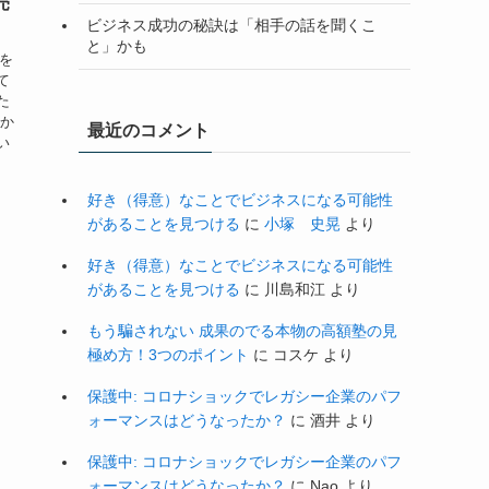
売
ビジネス成功の秘訣は「相手の話を聞くこ
と」かも
子を
て
た
私か
最近のコメント
い
好き（得意）なことでビジネスになる可能性
があることを見つける
に
小塚 史晃
より
好き（得意）なことでビジネスになる可能性
があることを見つける
に
川島和江
より
もう騙されない 成果のでる本物の高額塾の見
極め方！3つのポイント
に
コスケ
より
保護中: コロナショックでレガシー企業のパフ
ォーマンスはどうなったか？
に
酒井
より
保護中: コロナショックでレガシー企業のパフ
ォーマンスはどうなったか？
に
Nao
より