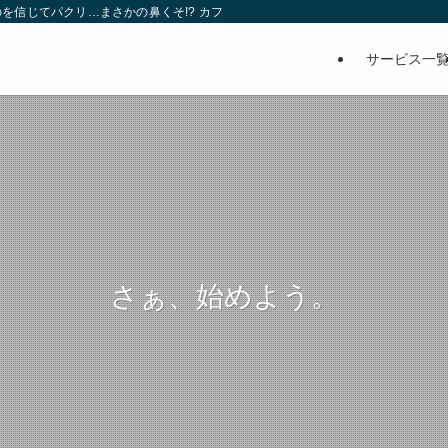
を信じてパクリ…まさかの鼻くそ!? カフェでは、心温まる濃厚な話とクスッと笑
サービス一
さぁ、始めよう。