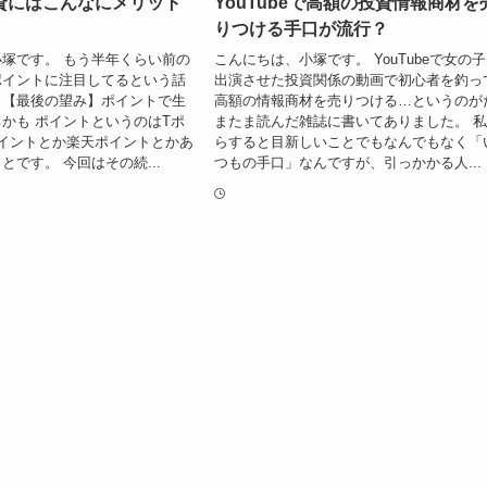
資にはこんなにメリット
YouTubeで高額の投資情報商材を
りつける手口が流行？
塚です。 もう半年くらい前の
こんにちは、小塚です。 YouTubeで女の
ポイントに注目してるという話
出演させた投資関係の動画で初心者を釣っ
。【最後の望み】ポイントで生
高額の情報商材を売りつける…というのが
かも ポイントというのはTポ
またま読んだ雑誌に書いてありました。 
イントとか楽天ポイントとかあ
らすると目新しいことでもなんでもなく「
とです。 今回はその続...
つもの手口」なんですが、引っかかる人...