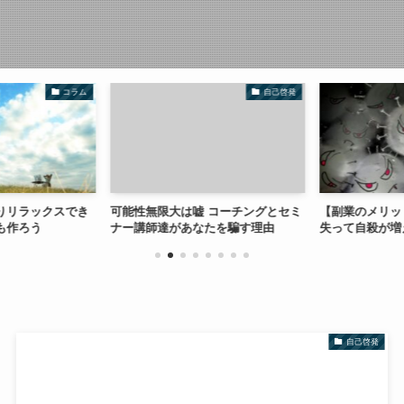
コラム
自己啓発
りリラックスでき
可能性無限大は嘘 コーチングとセミ
【副業のメリッ
も作ろう
ナー講師達があなたを騙す理由
失って自殺が増
自己啓発