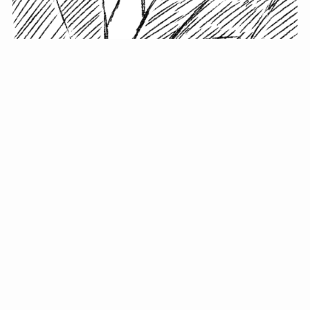
小塚史晃です。
金の果実カフェの天然マスター。娘に「ご飯粒だよ」と
渡されたものを信じてパクリ…まさかの鼻くそ!? カフェ
では、心温まる濃厚な話とクスッと笑える軽やかな話を
「情報のミルフィーユ」にして提供中。800名超のメルマ
ガ読者に癒しのひとときをお届けしています。
最近の投稿
年初に立てる今年の目標に意味はない。それよりも…
自粛が当たり前になってない？好きなことしてます