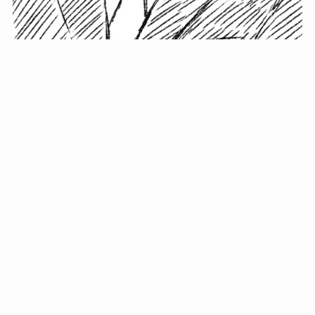
小塚史晃です。
金の果実カフェの天然マスター。娘に「ご飯粒だよ」と
渡されたものを信じてパクリ…まさかの鼻くそ!? カフェ
では、心温まる濃厚な話とクスッと笑える軽やかな話を
「情報のミルフィーユ」にして提供中。800名超のメルマ
ガ読者に癒しのひとときをお届けしています。
最近の投稿
年初に立てる今年の目標に意味はない。それよりも…
自粛が当たり前になってない？好きなことしてます