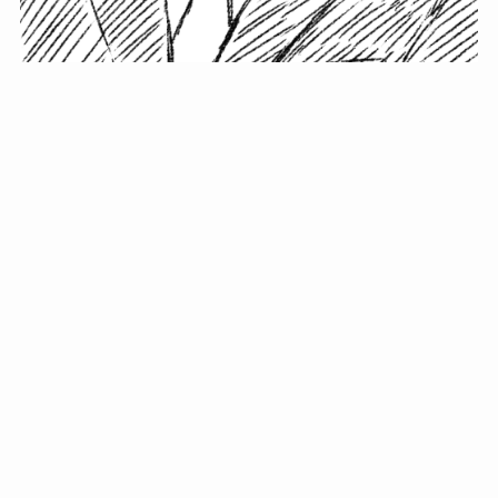
小塚史晃です。
金の果実カフェの天然マスター。娘に「ご飯粒だよ」と
渡されたものを信じてパクリ…まさかの鼻くそ!? カフェ
では、心温まる濃厚な話とクスッと笑える軽やかな話を
「情報のミルフィーユ」にして提供中。800名超のメルマ
ガ読者に癒しのひとときをお届けしています。
最近の投稿
年初に立てる今年の目標に意味はない。それよりも…
自粛が当たり前になってない？好きなことしてます