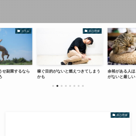
コラム
自己啓発
うせ副業するなら
稼ぐ目的がないと燃えつきてしまう
余裕がある人ほ
ろ
かも
がないと厳しい
自己啓発