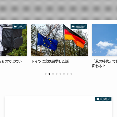
コラム
自己紹介
るものではない
ドイツに交換留学した話
「風の時代」で
変わる？
自己啓発