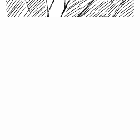
小塚史晃です。
金の果実カフェの天然マスター。娘に「ご飯粒だよ」と
渡されたものを信じてパクリ…まさかの鼻くそ!? カフェ
では、心温まる濃厚な話とクスッと笑える軽やかな話を
「情報のミルフィーユ」にして提供中。800名超のメルマ
ガ読者に癒しのひとときをお届けしています。
最近の投稿
年初に立てる今年の目標に意味はない。それよりも…
自粛が当たり前になってない？好きなことしてます