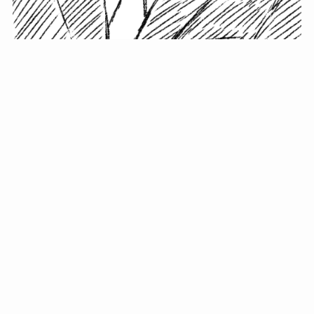
小塚史晃です。
金の果実カフェの天然マスター。娘に「ご飯粒だよ」と
渡されたものを信じてパクリ…まさかの鼻くそ!? カフェ
では、心温まる濃厚な話とクスッと笑える軽やかな話を
「情報のミルフィーユ」にして提供中。800名超のメルマ
ガ読者に癒しのひとときをお届けしています。
最近の投稿
年初に立てる今年の目標に意味はない。それよりも…
自粛が当たり前になってない？好きなことしてます