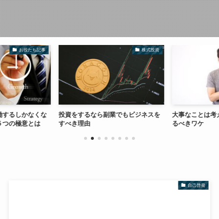
お役たち記事
株式投資
働するしかなくな
投資をするなら副業でもビジネスを
大事なことは考
５つの極意とは
すべき理由
るべきワケ
自己啓発