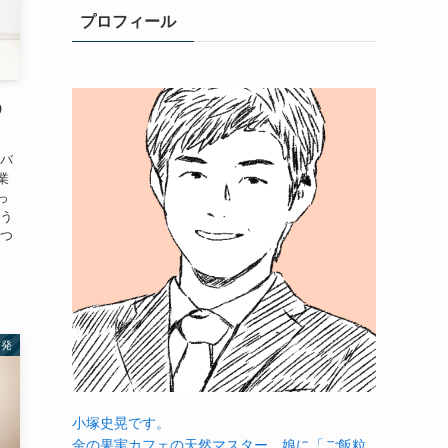
プロフィール
う
をバ
業
っ
そう
えつ
啓発
小塚史晃です。
金の果実カフェの天然マスター。娘に「ご飯粒