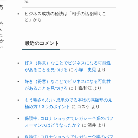
法
売
ビジネス成功の秘訣は「相手の話を聞くこ
と」かも
子を
て
た
私か
最近のコメント
い
好き（得意）なことでビジネスになる可能性
があることを見つける
に
小塚 史晃
より
好き（得意）なことでビジネスになる可能性
があることを見つける
に
川島和江
より
もう騙されない 成果のでる本物の高額塾の見
極め方！3つのポイント
に
コスケ
より
保護中: コロナショックでレガシー企業のパフ
ォーマンスはどうなったか？
に
酒井
より
保護中: コロナショックでレガシー企業のパフ