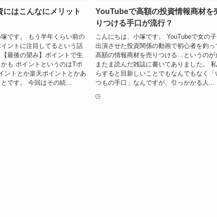
資にはこんなにメリット
YouTubeで高額の投資情報商材を
りつける手口が流行？
塚です。 もう半年くらい前の
こんにちは、小塚です。 YouTubeで女の
ポイントに注目してるという話
出演させた投資関係の動画で初心者を釣っ
。【最後の望み】ポイントで生
高額の情報商材を売りつける…というのが
かも ポイントというのはTポ
またま読んだ雑誌に書いてありました。 
イントとか楽天ポイントとかあ
らすると目新しいことでもなんでもなく「
とです。 今回はその続...
つもの手口」なんですが、引っかかる人...