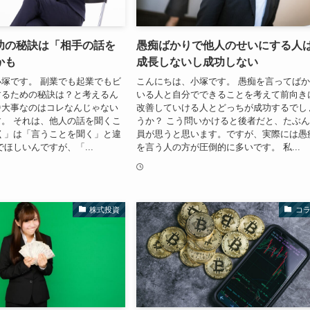
功の秘訣は「相手の話を
愚痴ばかりで他人のせいにする人
かも
成長しないし成功しない
塚です。 副業でも起業でもビ
こんにちは、小塚です。 愚痴を言ってば
するための秘訣は？と考えるん
いる人と自分でできることを考えて前向き
番大事なのはコレなんじゃない
改善していける人とどっちが成功するでし
。 それは、他人の話を聞くこ
うか？ こう問いかけると後者だと、たぶ
く」は「言うことを聞く」と違
員が思うと思います。ですが、実際には愚
でほしいんですが、「...
を言う人の方が圧倒的に多いです。 私...
株式投資
コ