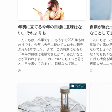
年初に立てる今年の目標に意味はな
自粛が当た
い。それよりも…
なことして
こんにちは、小塚です。 もうすぐ2021年も終
こんにちは、小
わりです。今年も去年に続いてコロナに翻弄
意味でも悪い
された1年でした。 さて、この時期になると
ないでしょうか
「今年の目標は達成できたか？」みたいなこ
なくても良く
とが言われます。 これについてちょっと思う
に行く機会も減
ところを書いてみます。 目標なんて達...
再拡大が……っ
コラム