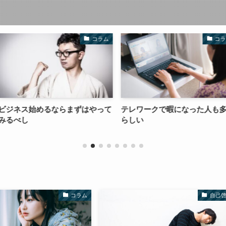
コラム
コラム
らまずはやって
テレワークで暇になった人も多い
誰でも簡単に
らしい
無い
コラム
自己