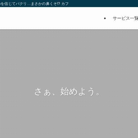
を信じてパクリ…まさかの鼻くそ!? カフェでは、心温まる濃厚な話とクスッと笑
サービス一
さぁ、始めよう。