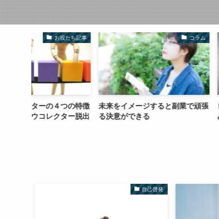
役たち記事
コラム
つの特徴
未来をイメージすると副業で頑張
ビジネス始めるな
ター脱出
る決意ができる
みるべし
自己啓発