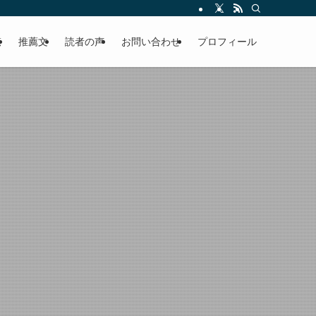
える軽やかな話を「情報のミルフィーユ」にして提供中。800名超のメルマガ読
覧
推薦文
読者の声
お問い合わせ
プロフィール