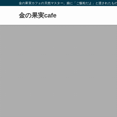
金の果実カフェの天然マスター。娘に「ご飯粒だよ」と渡されたもの
金の果実cafe