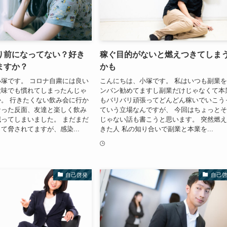
り前になってない？好き
稼ぐ目的がないと燃えつきてしま
ますか？
かも
塚です。 コロナ自粛には良い
こんにちは、小塚です。 私はいつも副業
意味でも慣れてしまったんじゃ
ンバン勧めてますし副業だけじゃなくて本
。 行きたくない飲み会に行か
もバリバリ頑張ってどんどん稼いでいこう
なった反面、友達と楽しく飲み
ていう立場なんですが、 今回はちょっと
ってしまいました。 まだまだ
じゃない話も書こうと思います。 突然燃
て脅されてますが、感染...
きた人 私の知り合いで副業と本業を...
自己啓発
自己