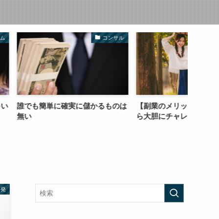
コンサル
コラム
確実に儲かるものは
【副業のメリット】本業があるか
ブログ
ら大胆にチャレンジできる
ことを
啓発