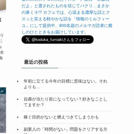
だよ」と渡されたものを信じてパクリ…まさか
の鼻くそ!? カフェでは、心温まる濃厚な話とク
スッと笑える軽やかな話を「情報のミルフィー
は
ユ」にして提供中。800名超のメルマガ読者に癒
しのひとときをお届けしています。
かり
に
ょ
ん全
痴
最近の投稿
年初に立てる今年の目標に意味はない。それ
よりも…
ラム
自粛が当たり前になってない？好きなことし
てますか？
稼ぐ目的がないと燃えつきてしまうかも
副業人の「時間がない」問題をクリアする方