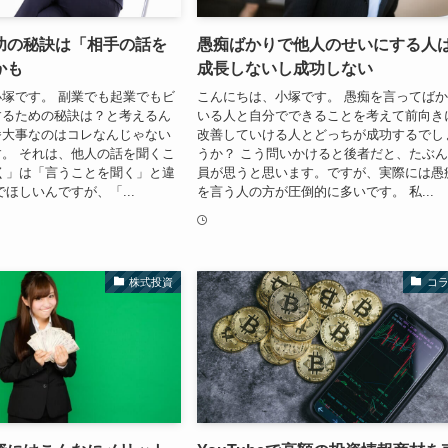
功の秘訣は「相手の話を
愚痴ばかりで他人のせいにする人
かも
成長しないし成功しない
塚です。 副業でも起業でもビ
こんにちは、小塚です。 愚痴を言ってば
するための秘訣は？と考えるん
いる人と自分でできることを考えて前向き
番大事なのはコレなんじゃない
改善していける人とどっちが成功するでし
。 それは、他人の話を聞くこ
うか？ こう問いかけると後者だと、たぶ
く」は「言うことを聞く」と違
員が思うと思います。ですが、実際には愚
でほしいんですが、「...
を言う人の方が圧倒的に多いです。 私...
株式投資
コ