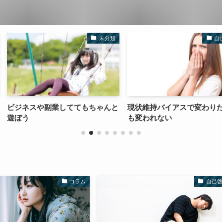
未分類
自己啓発
ててもちゃんと
現状維持バイアスで変わりたくて
せどり・転売
も変われない
向いていない
コラム
自己