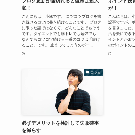
ブログ更新が途切れると復帰は超大
ポイント投
変！
が！
こんにちは、小塚です。 コツコツブログを書
こんにちは、小
き続けるコツは書き続けることです。 ブログ
記事ですが、
に限った話ではなくて、どんなことでもそう
を書きました
です。ダイエットでも筋トレでも勉強でも…
活を楽にできる
なんでもコツコツ続ける一番のコツは「続け
イントとかdポ
ること」です。 止まってしまうのが一...
のポイントのこ
コラム
必ずデメリットを検討して失敗確率
を減らす