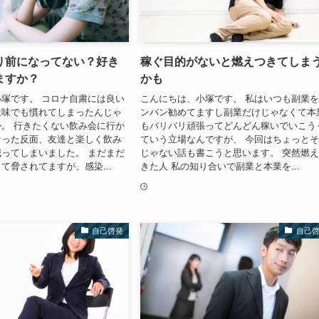
り前になってない？好き
稼ぐ目的がないと燃えつきてしま
ますか？
かも
塚です。 コロナ自粛には良い
こんにちは、小塚です。 私はいつも副業
意味でも慣れてしまったんじゃ
ンバン勧めてますし副業だけじゃなくて本
。 行きたくない飲み会に行か
もバリバリ頑張ってどんどん稼いでいこう
なった反面、友達と楽しく飲み
ていう立場なんですが、 今回はちょっと
ってしまいました。 まだまだ
じゃない話も書こうと思います。 突然燃
て脅されてますが、感染...
きた人 私の知り合いで副業と本業を...
自己啓発
自己