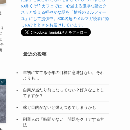
の鼻くそ!? カフェでは、心温まる濃厚な話とク
スッと笑える軽やかな話を「情報のミルフィー
は
ユ」にして提供中。800名超のメルマガ読者に癒
しのひとときをお届けしています。
かり
に
ょ
ん全
痴
最近の投稿
年初に立てる今年の目標に意味はない。それ
よりも…
ラム
自粛が当たり前になってない？好きなことし
てますか？
稼ぐ目的がないと燃えつきてしまうかも
副業人の「時間がない」問題をクリアする方
法