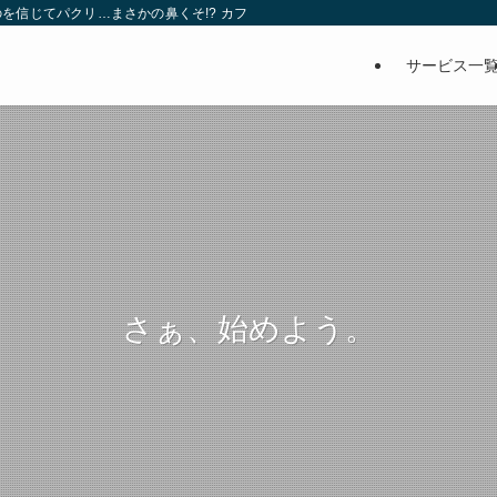
を信じてパクリ…まさかの鼻くそ!? カフェでは、心温まる濃厚な話とクスッと笑
サービス一
さぁ、始めよう。