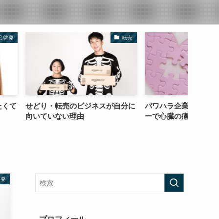
転売
自己紹介
のビジネスが自分に
パワハラ企業日記その２ オナニ
結果を
理由
ーで心臓の痛みをとる
める方
啓発