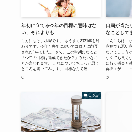
年初に立てる今年の目標に意味はな
自粛が当た
い。それよりも…
なことして
こんにちは、小塚です。 もうすぐ2021年も終
こんにちは、小
わりです。今年も去年に続いてコロナに翻弄
意味でも悪い
された1年でした。 さて、この時期になると
ないでしょうか
「今年の目標は達成できたか？」みたいなこ
なくても良く
とが言われます。 これについてちょっと思う
に行く機会も減
ところを書いてみます。 目標なんて達...
再拡大が……っ
コラム