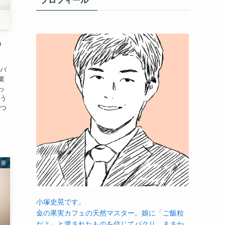
プロフィール
う
をバ
業
っ
そう
えつ
啓発
小塚史晃です。
金の果実カフェの天然マスター。娘に「ご飯粒
だよ」と渡されたものを信じてパクリ…まさか