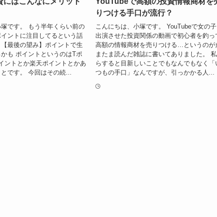
資にはこんなにメリット
YouTubeで高額の投資情報商材を
りつける手口が流行？
塚です。 もう半年くらい前の
こんにちは、小塚です。 YouTubeで女の
ポイントに注目してるという話
出演させた投資関係の動画で初心者を釣っ
。【最後の望み】ポイントで生
高額の情報商材を売りつける…というのが
かも ポイントというのはTポ
またま読んだ雑誌に書いてありました。 
イントとか楽天ポイントとかあ
らすると目新しいことでもなんでもなく「
とです。 今回はその続...
つもの手口」なんですが、引っかかる人...