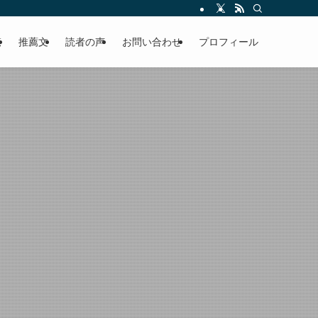
える軽やかな話を「情報のミルフィーユ」にして提供中。800名超のメルマガ読
覧
推薦文
読者の声
お問い合わせ
プロフィール