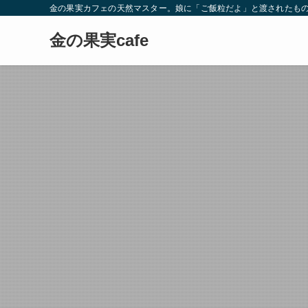
金の果実カフェの天然マスター。娘に「ご飯粒だよ」と渡されたもの
金の果実cafe