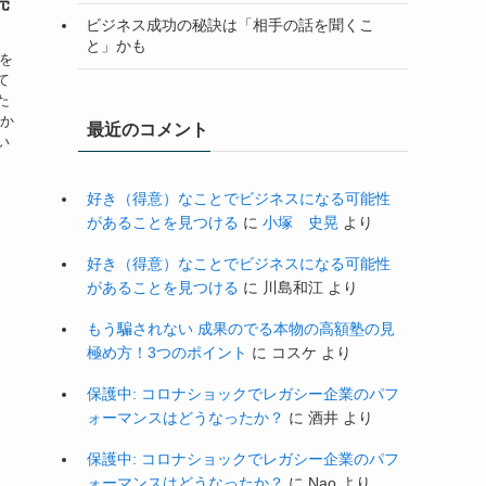
売
ビジネス成功の秘訣は「相手の話を聞くこ
と」かも
子を
て
た
私か
最近のコメント
い
好き（得意）なことでビジネスになる可能性
があることを見つける
に
小塚 史晃
より
好き（得意）なことでビジネスになる可能性
があることを見つける
に
川島和江
より
もう騙されない 成果のでる本物の高額塾の見
極め方！3つのポイント
に
コスケ
より
保護中: コロナショックでレガシー企業のパフ
ォーマンスはどうなったか？
に
酒井
より
保護中: コロナショックでレガシー企業のパフ
ォーマンスはどうなったか？
に
Nao
より