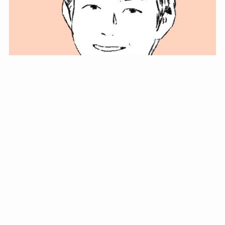
小塚史晃です。
金の果実カフェの天然マスター。娘に「ご飯粒だよ」と
渡されたものを信じてパクリ…まさかの鼻くそ!? カフェ
では、心温まる濃厚な話とクスッと笑える軽やかな話を
「情報のミルフィーユ」にして提供中。800名超のメルマ