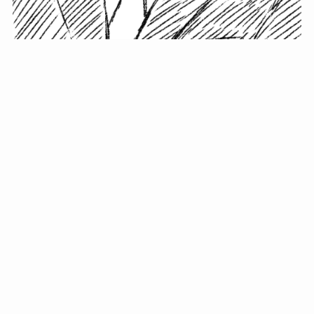
小塚史晃です。
金の果実カフェの天然マスター。娘に「ご飯粒だよ」と
渡されたものを信じてパクリ…まさかの鼻くそ!? カフェ
では、心温まる濃厚な話とクスッと笑える軽やかな話を
「情報のミルフィーユ」にして提供中。800名超のメルマ
ガ読者に癒しのひとときをお届けしています。
最近の投稿
年初に立てる今年の目標に意味はない。それよりも…
自粛が当たり前になってない？好きなことしてます