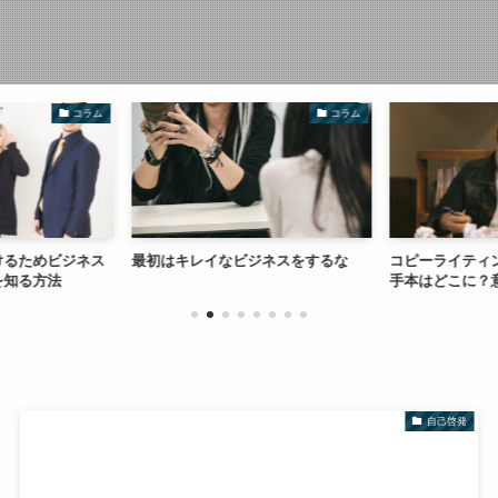
コラム
コラム
けるためビジネス
最初はキレイなビジネスをするな
コピーライティ
を知る方法
手本はどこに？
自己啓発