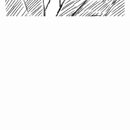
小塚史晃です。
金の果実カフェの天然マスター。娘に「ご飯粒だよ」と
渡されたものを信じてパクリ…まさかの鼻くそ!? カフェ
では、心温まる濃厚な話とクスッと笑える軽やかな話を
「情報のミルフィーユ」にして提供中。800名超のメルマ
ガ読者に癒しのひとときをお届けしています。
最近の投稿
年初に立てる今年の目標に意味はない。それよりも…
自粛が当たり前になってない？好きなことしてます