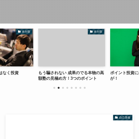
未分類
未分類
はなく投資
もう騙されない 成果のでる本物の高
ポイント投資に
額塾の見極め方！3つのポイント
が！
自己啓発