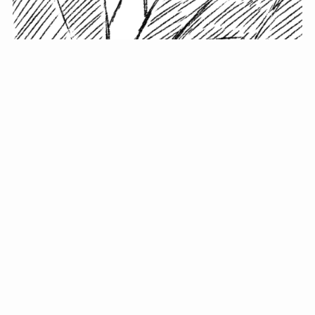
小塚史晃です。
金の果実カフェの天然マスター。娘に「ご飯粒だよ」と
渡されたものを信じてパクリ…まさかの鼻くそ!? カフェ
では、心温まる濃厚な話とクスッと笑える軽やかな話を
「情報のミルフィーユ」にして提供中。800名超のメルマ
ガ読者に癒しのひとときをお届けしています。
最近の投稿
年初に立てる今年の目標に意味はない。それよりも…
自粛が当たり前になってない？好きなことしてます