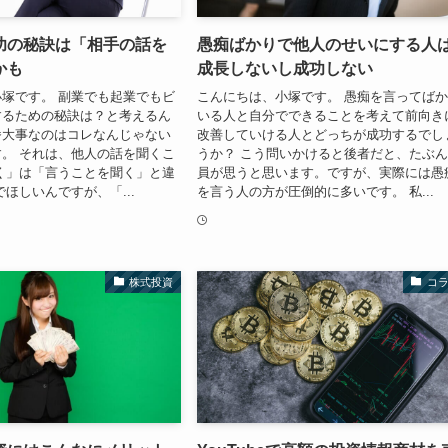
功の秘訣は「相手の話を
愚痴ばかりで他人のせいにする人
かも
成長しないし成功しない
塚です。 副業でも起業でもビ
こんにちは、小塚です。 愚痴を言ってば
するための秘訣は？と考えるん
いる人と自分でできることを考えて前向き
番大事なのはコレなんじゃない
改善していける人とどっちが成功するでし
。 それは、他人の話を聞くこ
うか？ こう問いかけると後者だと、たぶ
く」は「言うことを聞く」と違
員が思うと思います。ですが、実際には愚
でほしいんですが、「...
を言う人の方が圧倒的に多いです。 私...
株式投資
コ