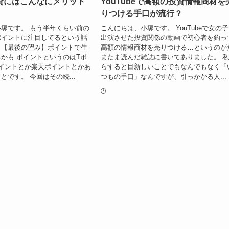
資にはこんなにメリット
YouTubeで高額の投資情報商材を
りつける手口が流行？
塚です。 もう半年くらい前の
こんにちは、小塚です。 YouTubeで女の
ポイントに注目してるという話
出演させた投資関係の動画で初心者を釣っ
。【最後の望み】ポイントで生
高額の情報商材を売りつける…というのが
かも ポイントというのはTポ
またま読んだ雑誌に書いてありました。 
イントとか楽天ポイントとかあ
らすると目新しいことでもなんでもなく「
とです。 今回はその続...
つもの手口」なんですが、引っかかる人...