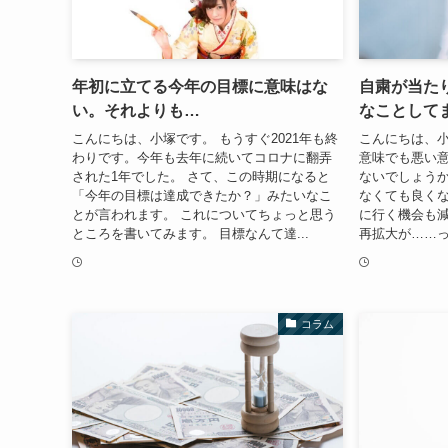
年初に立てる今年の目標に意味はな
自粛が当た
い。それよりも…
なことして
こんにちは、小塚です。 もうすぐ2021年も終
こんにちは、小
わりです。今年も去年に続いてコロナに翻弄
意味でも悪い
された1年でした。 さて、この時期になると
ないでしょうか
「今年の目標は達成できたか？」みたいなこ
なくても良く
とが言われます。 これについてちょっと思う
に行く機会も減
ところを書いてみます。 目標なんて達...
再拡大が……っ
コラム