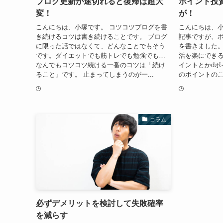
ブログ更新が途切れると復帰は超大
ポイント投
変！
が！
こんにちは、小塚です。 コツコツブログを書
こんにちは、小
き続けるコツは書き続けることです。 ブログ
記事ですが、
に限った話ではなくて、どんなことでもそう
を書きました
です。ダイエットでも筋トレでも勉強でも…
活を楽にできる
なんでもコツコツ続ける一番のコツは「続け
イントとかdポ
ること」です。 止まってしまうのが一...
のポイントのこ
コラム
必ずデメリットを検討して失敗確率
を減らす