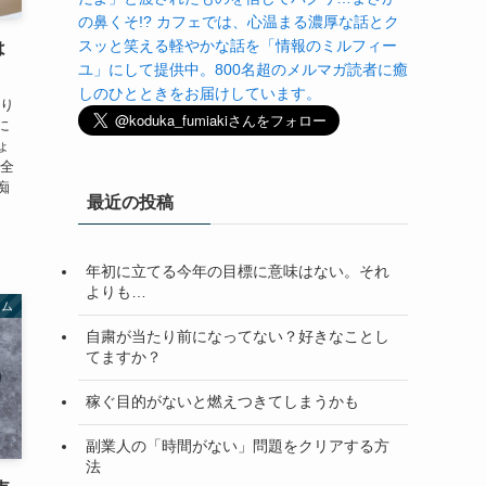
の鼻くそ!? カフェでは、心温まる濃厚な話とク
スッと笑える軽やかな話を「情報のミルフィー
は
ユ」にして提供中。800名超のメルマガ読者に癒
しのひとときをお届けしています。
かり
に
ょ
ん全
痴
最近の投稿
年初に立てる今年の目標に意味はない。それ
よりも…
ラム
自粛が当たり前になってない？好きなことし
てますか？
稼ぐ目的がないと燃えつきてしまうかも
副業人の「時間がない」問題をクリアする方
法