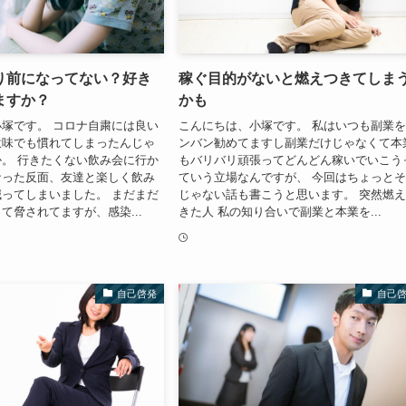
り前になってない？好き
稼ぐ目的がないと燃えつきてしま
ますか？
かも
塚です。 コロナ自粛には良い
こんにちは、小塚です。 私はいつも副業
意味でも慣れてしまったんじゃ
ンバン勧めてますし副業だけじゃなくて本
。 行きたくない飲み会に行か
もバリバリ頑張ってどんどん稼いでいこう
なった反面、友達と楽しく飲み
ていう立場なんですが、 今回はちょっと
ってしまいました。 まだまだ
じゃない話も書こうと思います。 突然燃
て脅されてますが、感染...
きた人 私の知り合いで副業と本業を...
自己啓発
自己