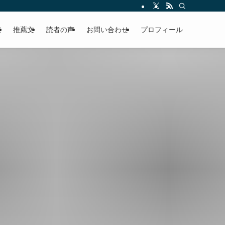
える軽やかな話を「情報のミルフィーユ」にして提供中。800名超のメルマガ読
覧
推薦文
読者の声
お問い合わせ
プロフィール