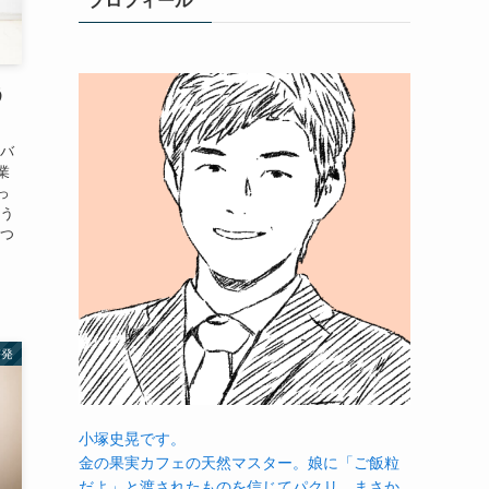
プロフィール
う
をバ
業
っ
そう
えつ
啓発
小塚史晃です。
金の果実カフェの天然マスター。娘に「ご飯粒
だよ」と渡されたものを信じてパクリ…まさか