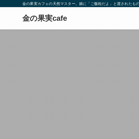
金の果実カフェの天然マスター。娘に「ご飯粒だよ」と渡されたもの
金の果実cafe