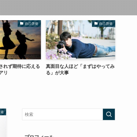
自己啓発
自己啓発
されず期待に応える
真面目な人ほど「まずはやってみ
前に言
アリ
る」が大事
謝れる
啓発