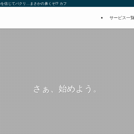
を信じてパクリ…まさかの鼻くそ!? カフェでは、心温まる濃厚な話とクスッと笑
サービス一
さぁ、始めよう。