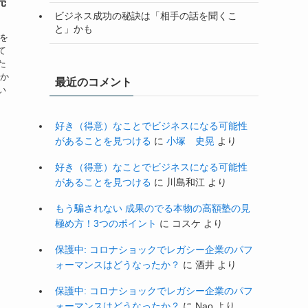
売
ビジネス成功の秘訣は「相手の話を聞くこ
と」かも
子を
て
た
私か
最近のコメント
い
好き（得意）なことでビジネスになる可能性
があることを見つける
に
小塚 史晃
より
好き（得意）なことでビジネスになる可能性
があることを見つける
に
川島和江
より
もう騙されない 成果のでる本物の高額塾の見
極め方！3つのポイント
に
コスケ
より
保護中: コロナショックでレガシー企業のパフ
ォーマンスはどうなったか？
に
酒井
より
保護中: コロナショックでレガシー企業のパフ
ォーマンスはどうなったか？
に
Nao
より