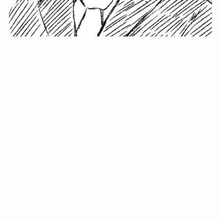
小塚史晃です。
金の果実カフェの天然マスター。娘に「ご飯粒だよ」と
渡されたものを信じてパクリ…まさかの鼻くそ!? カフェ
では、心温まる濃厚な話とクスッと笑える軽やかな話を
「情報のミルフィーユ」にして提供中。800名超のメルマ
ガ読者に癒しのひとときをお届けしています。
最近の投稿
年初に立てる今年の目標に意味はない。それよりも…