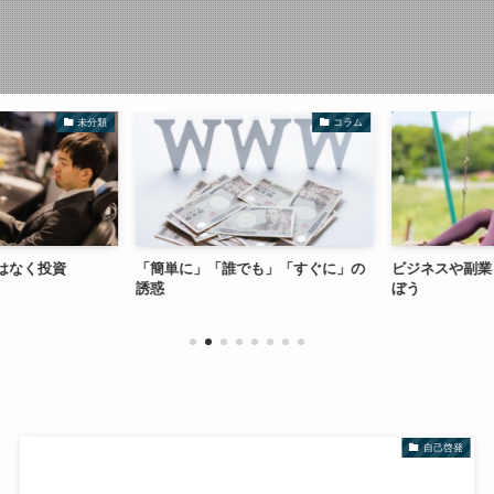
未分類
コラム
はなく投資
「簡単に」「誰でも」「すぐに」の
ビジネスや副業
誘惑
ぼう
自己啓発