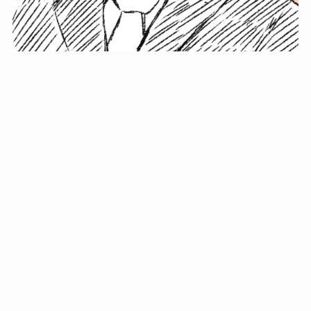
小塚史晃です。
金の果実カフェの天然マスター。娘に「ご飯粒だよ」と
渡されたものを信じてパクリ…まさかの鼻くそ!? カフェ
では、心温まる濃厚な話とクスッと笑える軽やかな話を
「情報のミルフィーユ」にして提供中。800名超のメルマ
ガ読者に癒しのひとときをお届けしています。
最近の投稿
年初に立てる今年の目標に意味はない。それよりも…