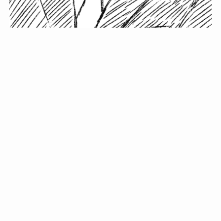
小塚史晃です。
金の果実カフェの天然マスター。娘に「ご飯粒だよ」と
渡されたものを信じてパクリ…まさかの鼻くそ!? カフェ
では、心温まる濃厚な話とクスッと笑える軽やかな話を
「情報のミルフィーユ」にして提供中。800名超のメルマ
ガ読者に癒しのひとときをお届けしています。
最近の投稿
年初に立てる今年の目標に意味はない。それよりも…
自粛が当たり前になってない？好きなことしてます