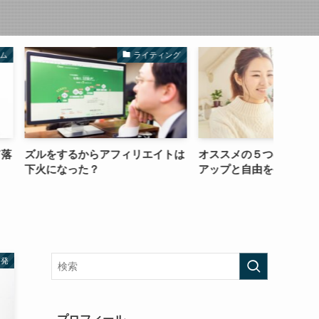
ライティング
コーチング
らアフィリエイトは
オススメの５つの在宅副業で収入
何はと
？
アップと自由を手に入れよう！
啓発