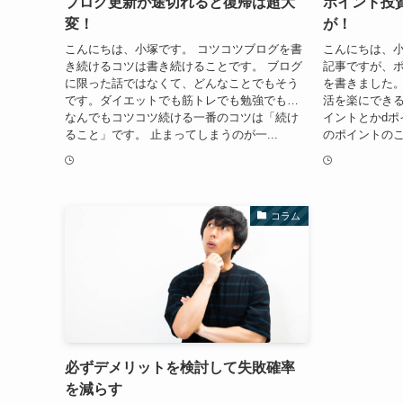
ブログ更新が途切れると復帰は超大
ポイント投
変！
が！
こんにちは、小塚です。 コツコツブログを書
こんにちは、小
き続けるコツは書き続けることです。 ブログ
記事ですが、
に限った話ではなくて、どんなことでもそう
を書きました
です。ダイエットでも筋トレでも勉強でも…
活を楽にできる
なんでもコツコツ続ける一番のコツは「続け
イントとかdポ
ること」です。 止まってしまうのが一...
のポイントのこ
コラム
必ずデメリットを検討して失敗確率
を減らす