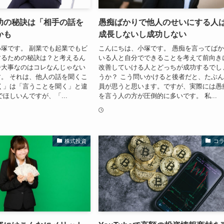
功の秘訣は「相手の話を
愚痴ばかりで他人のせいにする人
かも
成長しないし成功しない
塚です。 副業でも起業でもビ
こんにちは、小塚です。 愚痴を言ってば
するための秘訣は？と考えるん
いる人と自分でできることを考えて前向き
番大事なのはコレなんじゃない
改善していける人とどっちが成功するでし
。 それは、他人の話を聞くこ
うか？ こう問いかけると後者だと、たぶ
く」は「言うことを聞く」と違
員が思うと思います。ですが、実際には愚
でほしいんですが、「...
を言う人の方が圧倒的に多いです。 私...
株式投資
コ