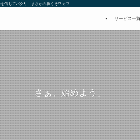
を信じてパクリ…まさかの鼻くそ!? カフェでは、心温まる濃厚な話とクスッと笑
サービス一
さぁ、始めよう。