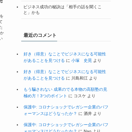
売
ビジネス成功の秘訣は「相手の話を聞くこ
と」かも
子を
て
た
私か
最近のコメント
い
好き（得意）なことでビジネスになる可能性
があることを見つける
に
小塚 史晃
より
好き（得意）なことでビジネスになる可能性
があることを見つける
に
川島和江
より
もう騙されない 成果のでる本物の高額塾の見
極め方！3つのポイント
に
コスケ
より
保護中: コロナショックでレガシー企業のパフ
ォーマンスはどうなったか？
に
酒井
より
保護中: コロナショックでレガシー企業のパフ
ォーマンスはどうなったか？
に
Nao
より