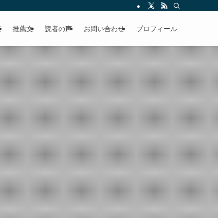
える軽やかな話を「情報のミルフィーユ」にして提供中。800名超のメルマガ読
覧
推薦文
読者の声
お問い合わせ
プロフィール