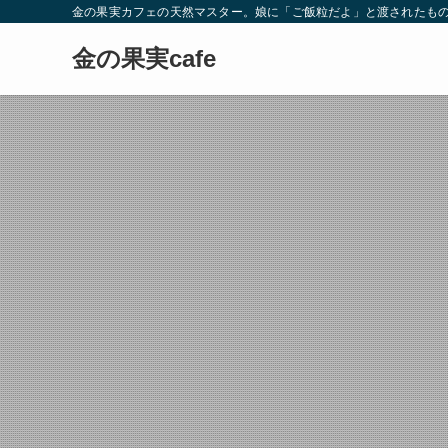
金の果実カフェの天然マスター。娘に「ご飯粒だよ」と渡されたもの
金の果実cafe