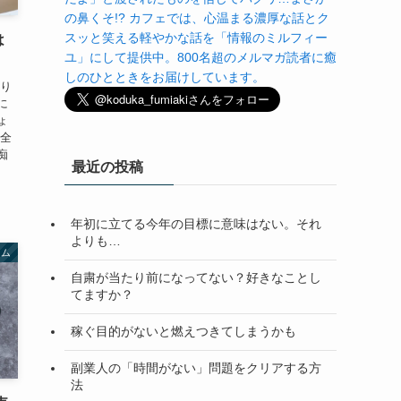
の鼻くそ!? カフェでは、心温まる濃厚な話とク
スッと笑える軽やかな話を「情報のミルフィー
は
ユ」にして提供中。800名超のメルマガ読者に癒
しのひとときをお届けしています。
かり
に
ょ
ん全
痴
最近の投稿
年初に立てる今年の目標に意味はない。それ
よりも…
ラム
自粛が当たり前になってない？好きなことし
てますか？
稼ぐ目的がないと燃えつきてしまうかも
副業人の「時間がない」問題をクリアする方
法