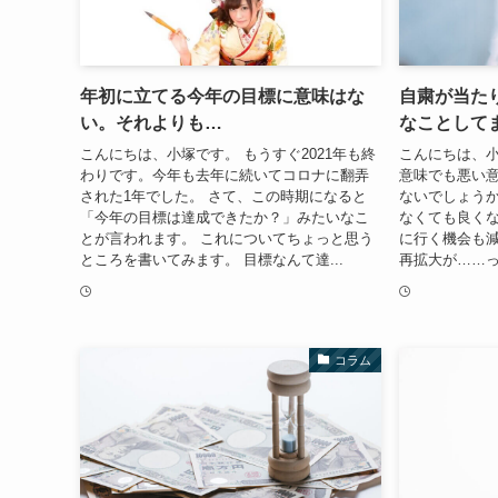
年初に立てる今年の目標に意味はな
自粛が当た
い。それよりも…
なことして
こんにちは、小塚です。 もうすぐ2021年も終
こんにちは、小
わりです。今年も去年に続いてコロナに翻弄
意味でも悪い
された1年でした。 さて、この時期になると
ないでしょうか
「今年の目標は達成できたか？」みたいなこ
なくても良く
とが言われます。 これについてちょっと思う
に行く機会も減
ところを書いてみます。 目標なんて達...
再拡大が……っ
コラム