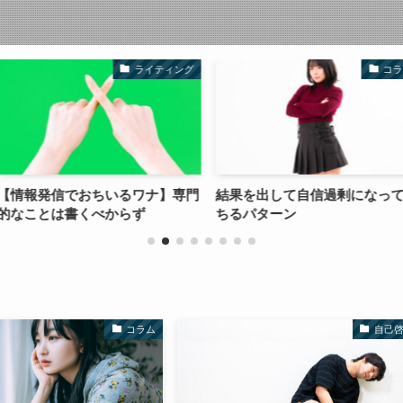
ライティング
コラム
いるワナ】専門
結果を出して自信過剰になって落
ズルをするか
からず
ちるパターン
下火になった
コラム
自己