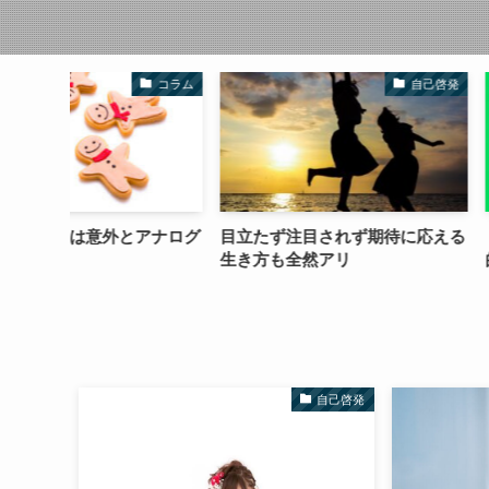
コラム
自己啓発
アナログ
目立たず注目されず期待に応える
【情報発信でおち
生き方も全然アリ
的なことは書くべ
自己啓発