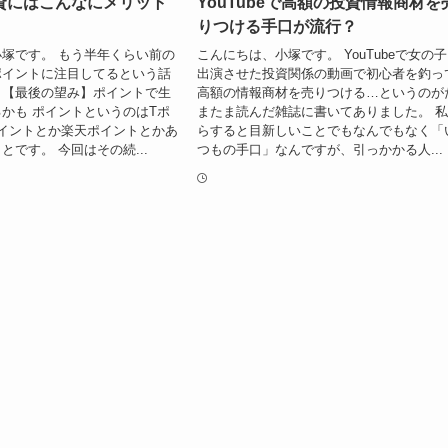
資にはこんなにメリット
YouTubeで高額の投資情報商材を
りつける手口が流行？
塚です。 もう半年くらい前の
こんにちは、小塚です。 YouTubeで女の
ポイントに注目してるという話
出演させた投資関係の動画で初心者を釣っ
。【最後の望み】ポイントで生
高額の情報商材を売りつける…というのが
かも ポイントというのはTポ
またま読んだ雑誌に書いてありました。 
イントとか楽天ポイントとかあ
らすると目新しいことでもなんでもなく「
とです。 今回はその続...
つもの手口」なんですが、引っかかる人...