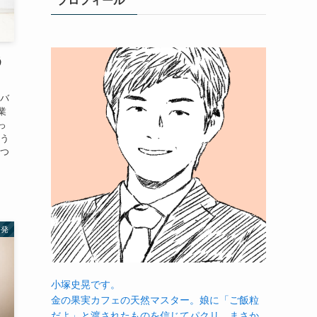
プロフィール
う
をバ
業
っ
そう
えつ
啓発
小塚史晃です。
金の果実カフェの天然マスター。娘に「ご飯粒
だよ」と渡されたものを信じてパクリ…まさか