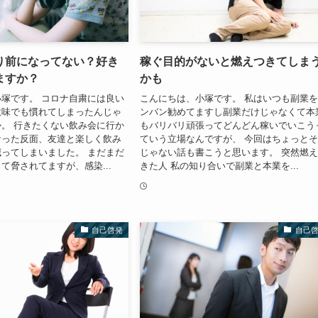
り前になってない？好き
稼ぐ目的がないと燃えつきてしま
ますか？
かも
塚です。 コロナ自粛には良い
こんにちは、小塚です。 私はいつも副業
意味でも慣れてしまったんじゃ
ンバン勧めてますし副業だけじゃなくて本
。 行きたくない飲み会に行か
もバリバリ頑張ってどんどん稼いでいこう
なった反面、友達と楽しく飲み
ていう立場なんですが、 今回はちょっと
ってしまいました。 まだまだ
じゃない話も書こうと思います。 突然燃
て脅されてますが、感染...
きた人 私の知り合いで副業と本業を...
自己啓発
自己