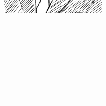
小塚史晃です。
金の果実カフェの天然マスター。娘に「ご飯粒だよ」と
渡されたものを信じてパクリ…まさかの鼻くそ!? カフェ
では、心温まる濃厚な話とクスッと笑える軽やかな話を
「情報のミルフィーユ」にして提供中。800名超のメルマ
ガ読者に癒しのひとときをお届けしています。
最近の投稿
年初に立てる今年の目標に意味はない。それよりも…
自粛が当たり前になってない？好きなことしてます