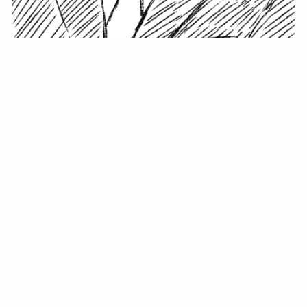
小塚史晃です。
金の果実カフェの天然マスター。娘に「ご飯粒だよ」と
渡されたものを信じてパクリ…まさかの鼻くそ!? カフェ
では、心温まる濃厚な話とクスッと笑える軽やかな話を
「情報のミルフィーユ」にして提供中。800名超のメルマ
ガ読者に癒しのひとときをお届けしています。
最近の投稿
年初に立てる今年の目標に意味はない。それよりも…
自粛が当たり前になってない？好きなことしてます