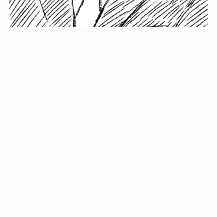
小塚史晃です。
金の果実カフェの天然マスター。娘に「ご飯粒だよ」と
渡されたものを信じてパクリ…まさかの鼻くそ!? カフェ
では、心温まる濃厚な話とクスッと笑える軽やかな話を
「情報のミルフィーユ」にして提供中。800名超のメルマ
ガ読者に癒しのひとときをお届けしています。
最近の投稿
年初に立てる今年の目標に意味はない。それよりも…
自粛が当たり前になってない？好きなことしてます