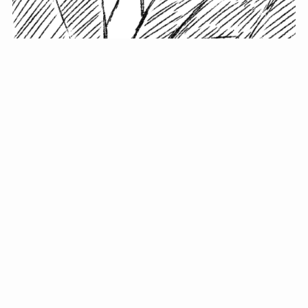
小塚史晃です。
金の果実カフェの天然マスター。娘に「ご飯粒だよ」と
渡されたものを信じてパクリ…まさかの鼻くそ!? カフェ
では、心温まる濃厚な話とクスッと笑える軽やかな話を
「情報のミルフィーユ」にして提供中。800名超のメルマ
ガ読者に癒しのひとときをお届けしています。
最近の投稿
年初に立てる今年の目標に意味はない。それよりも…
自粛が当たり前になってない？好きなことしてます