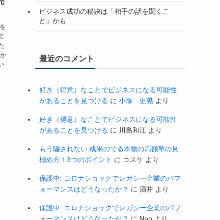
売
ビジネス成功の秘訣は「相手の話を聞くこ
と」かも
子を
て
た
私か
最近のコメント
い
好き（得意）なことでビジネスになる可能性
があることを見つける
に
小塚 史晃
より
好き（得意）なことでビジネスになる可能性
があることを見つける
に
川島和江
より
もう騙されない 成果のでる本物の高額塾の見
極め方！3つのポイント
に
コスケ
より
保護中: コロナショックでレガシー企業のパフ
ォーマンスはどうなったか？
に
酒井
より
保護中: コロナショックでレガシー企業のパフ
ォーマンスはどうなったか？
に
Nao
より