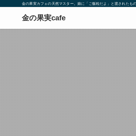
金の果実カフェの天然マスター。娘に「ご飯粒だよ」と渡されたもの
金の果実cafe