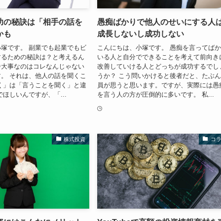
功の秘訣は「相手の話を
愚痴ばかりで他人のせいにする人
かも
成長しないし成功しない
塚です。 副業でも起業でもビ
こんにちは、小塚です。 愚痴を言ってば
するための秘訣は？と考えるん
いる人と自分でできることを考えて前向き
番大事なのはコレなんじゃない
改善していける人とどっちが成功するでし
。 それは、他人の話を聞くこ
うか？ こう問いかけると後者だと、たぶ
く」は「言うことを聞く」と違
員が思うと思います。ですが、実際には愚
でほしいんですが、「...
を言う人の方が圧倒的に多いです。 私...
株式投資
コ