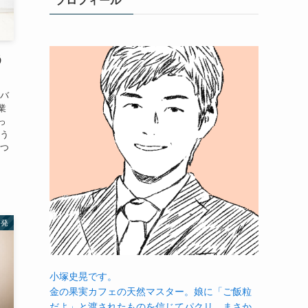
プロフィール
う
をバ
業
っ
そう
えつ
啓発
小塚史晃です。
金の果実カフェの天然マスター。娘に「ご飯粒
だよ」と渡されたものを信じてパクリ…まさか