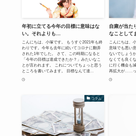
年初に立てる今年の目標に意味はな
自粛が当た
い。それよりも…
なことして
こんにちは、小塚です。 もうすぐ2021年も終
こんにちは、小
わりです。今年も去年に続いてコロナに翻弄
意味でも悪い
された1年でした。 さて、この時期になると
ないでしょうか
「今年の目標は達成できたか？」みたいなこ
なくても良く
とが言われます。 これについてちょっと思う
に行く機会も減
ところを書いてみます。 目標なんて達...
再拡大が……っ
コラム