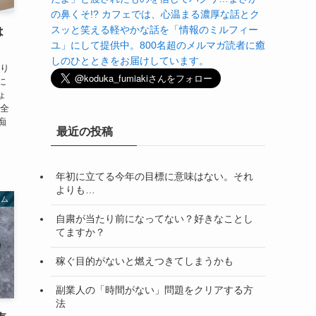
の鼻くそ!? カフェでは、心温まる濃厚な話とク
スッと笑える軽やかな話を「情報のミルフィー
は
ユ」にして提供中。800名超のメルマガ読者に癒
しのひとときをお届けしています。
かり
に
ょ
ん全
痴
最近の投稿
年初に立てる今年の目標に意味はない。それ
よりも…
ラム
自粛が当たり前になってない？好きなことし
てますか？
稼ぐ目的がないと燃えつきてしまうかも
副業人の「時間がない」問題をクリアする方
法