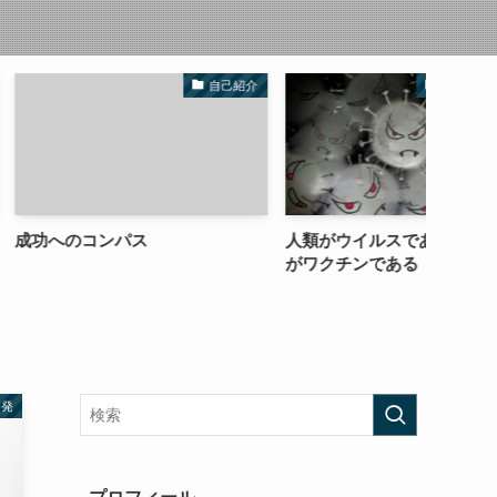
自己紹介
コロナウイルス
パス
人類がウイルスであり、ウイルス
PPC
がワクチンである
しい
啓発