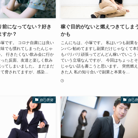
り前になってない？好き
稼ぐ目的がないと燃えつきてしま
ますか？
かも
塚です。 コロナ自粛には良い
こんにちは、小塚です。 私はいつも副業
意味でも慣れてしまったんじゃ
ンバン勧めてますし副業だけじゃなくて本
。 行きたくない飲み会に行か
もバリバリ頑張ってどんどん稼いでいこう
なった反面、友達と楽しく飲み
ていう立場なんですが、 今回はちょっと
ってしまいました。 まだまだ
じゃない話も書こうと思います。 突然燃
て脅されてますが、感染...
きた人 私の知り合いで副業と本業を...
自己啓発
自己