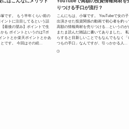
資にはこんなにメリット
YouTubeで高額の投資情報商材を
りつける手口が流行？
塚です。 もう半年くらい前の
こんにちは、小塚です。 YouTubeで女の
ポイントに注目してるという話
出演させた投資関係の動画で初心者を釣っ
。【最後の望み】ポイントで生
高額の情報商材を売りつける…というのが
かも ポイントというのはTポ
またま読んだ雑誌に書いてありました。 
イントとか楽天ポイントとかあ
らすると目新しいことでもなんでもなく「
とです。 今回はその続...
つもの手口」なんですが、引っかかる人...