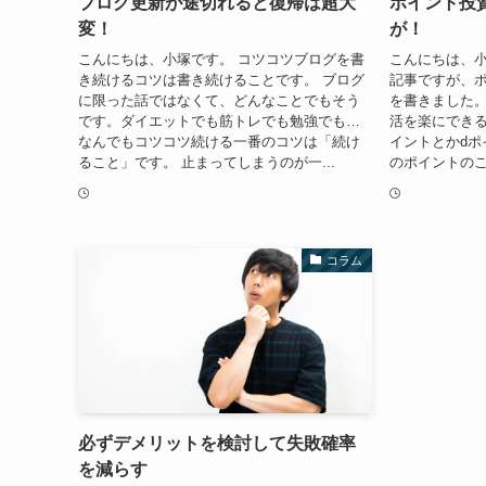
ブログ更新が途切れると復帰は超大
ポイント投
変！
が！
こんにちは、小塚です。 コツコツブログを書
こんにちは、小
き続けるコツは書き続けることです。 ブログ
記事ですが、
に限った話ではなくて、どんなことでもそう
を書きました
です。ダイエットでも筋トレでも勉強でも…
活を楽にできる
なんでもコツコツ続ける一番のコツは「続け
イントとかdポ
ること」です。 止まってしまうのが一...
のポイントのこ
コラム
必ずデメリットを検討して失敗確率
を減らす