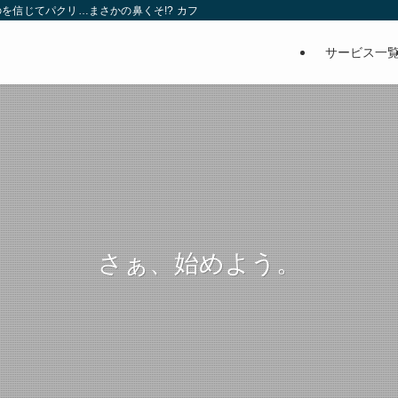
を信じてパクリ…まさかの鼻くそ!? カフェでは、心温まる濃厚な話とクスッと笑
サービス一
さぁ、始めよう。