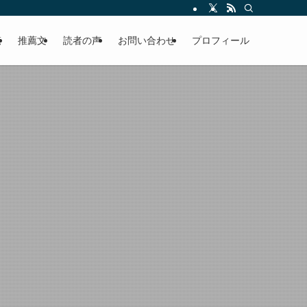
える軽やかな話を「情報のミルフィーユ」にして提供中。800名超のメルマガ読
覧
推薦文
読者の声
お問い合わせ
プロフィール