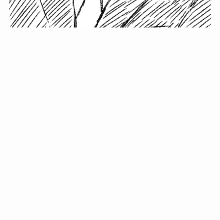
小塚史晃です。
金の果実カフェの天然マスター。娘に「ご飯粒だよ」と
渡されたものを信じてパクリ…まさかの鼻くそ!? カフェ
では、心温まる濃厚な話とクスッと笑える軽やかな話を
「情報のミルフィーユ」にして提供中。800名超のメルマ
ガ読者に癒しのひとときをお届けしています。
最近の投稿
年初に立てる今年の目標に意味はない。それよりも…
自粛が当たり前になってない？好きなことしてます