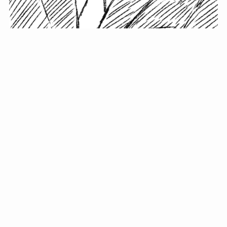
小塚史晃です。
金の果実カフェの天然マスター。娘に「ご飯粒だよ」と
渡されたものを信じてパクリ…まさかの鼻くそ!? カフェ
では、心温まる濃厚な話とクスッと笑える軽やかな話を
「情報のミルフィーユ」にして提供中。800名超のメルマ
ガ読者に癒しのひとときをお届けしています。
最近の投稿
年初に立てる今年の目標に意味はない。それよりも…
自粛が当たり前になってない？好きなことしてます