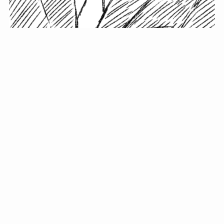
小塚史晃です。
金の果実カフェの天然マスター。娘に「ご飯粒だよ」と
渡されたものを信じてパクリ…まさかの鼻くそ!? カフェ
では、心温まる濃厚な話とクスッと笑える軽やかな話を
「情報のミルフィーユ」にして提供中。800名超のメルマ
ガ読者に癒しのひとときをお届けしています。
最近の投稿
年初に立てる今年の目標に意味はない。それよりも…
自粛が当たり前になってない？好きなことしてます