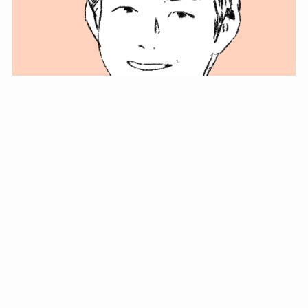
小塚史晃です。
金の果実カフェの天然マスター。娘に「ご飯粒だよ」と
渡されたものを信じてパクリ…まさかの鼻くそ!? カフェ
では、心温まる濃厚な話とクスッと笑える軽やかな話を
「情報のミルフィーユ」にして提供中。800名超のメルマ