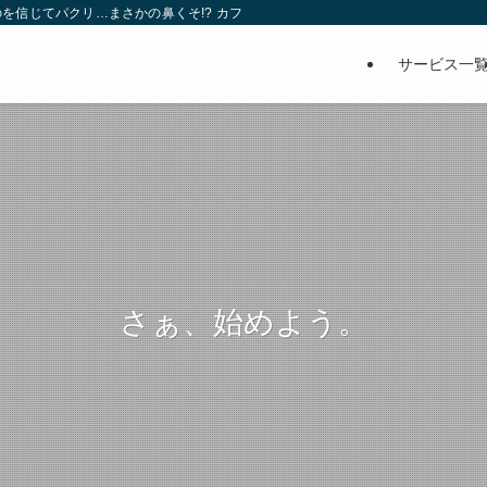
を信じてパクリ…まさかの鼻くそ!? カフェでは、心温まる濃厚な話とクスッと笑
サービス一
さぁ、始めよう。