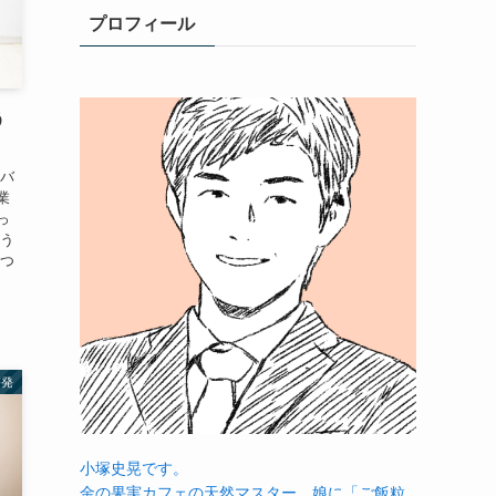
プロフィール
う
をバ
業
っ
そう
えつ
啓発
小塚史晃です。
金の果実カフェの天然マスター。娘に「ご飯粒