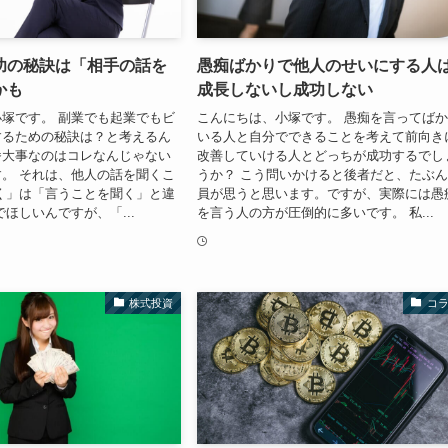
功の秘訣は「相手の話を
愚痴ばかりで他人のせいにする人
かも
成長しないし成功しない
塚です。 副業でも起業でもビ
こんにちは、小塚です。 愚痴を言ってば
するための秘訣は？と考えるん
いる人と自分でできることを考えて前向き
番大事なのはコレなんじゃない
改善していける人とどっちが成功するでし
。 それは、他人の話を聞くこ
うか？ こう問いかけると後者だと、たぶ
く」は「言うことを聞く」と違
員が思うと思います。ですが、実際には愚
でほしいんですが、「...
を言う人の方が圧倒的に多いです。 私...
株式投資
コ