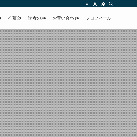
える軽やかな話を「情報のミルフィーユ」にして提供中。800名超のメルマガ読
覧
推薦文
読者の声
お問い合わせ
プロフィール