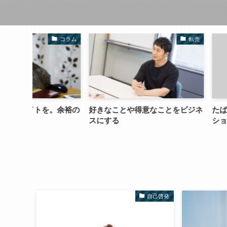
コラム
転売
。余裕の
好きなことや得意なことをビジネ
たばこ休憩 出世
スにする
ション
自己啓発