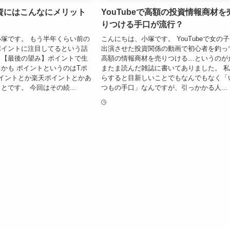
資にはこんなにメリット
YouTubeで高額の投資情報商材を
りつける手口が流行？
塚です。 もう半年くらい前の
こんにちは、小塚です。 YouTubeで女の
ポイントに注目してるという話
出演させた投資関係の動画で初心者を釣っ
。【最後の望み】ポイントで生
高額の情報商材を売りつける…というのが
かも ポイントというのはTポ
またま読んだ雑誌に書いてありました。 
イントとか楽天ポイントとかあ
らすると目新しいことでもなんでもなく「
とです。 今回はその続...
つもの手口」なんですが、引っかかる人...