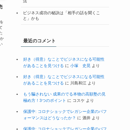
法
売
ビジネス成功の秘訣は「相手の話を聞くこ
と」かも
子を
て
た
私か
最近のコメント
い
好き（得意）なことでビジネスになる可能性
があることを見つける
に
小塚 史晃
より
好き（得意）なことでビジネスになる可能性
があることを見つける
に
川島和江
より
もう騙されない 成果のでる本物の高額塾の見
極め方！3つのポイント
に
コスケ
より
保護中: コロナショックでレガシー企業のパフ
ォーマンスはどうなったか？
に
酒井
より
保護中: コロナショックでレガシー企業のパフ