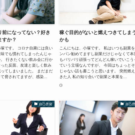
り前になってない？好き
稼ぐ目的がないと燃えつきてしま
ますか？
かも
塚です。 コロナ自粛には良い
こんにちは、小塚です。 私はいつも副業
意味でも慣れてしまったんじゃ
ンバン勧めてますし副業だけじゃなくて本
。 行きたくない飲み会に行か
もバリバリ頑張ってどんどん稼いでいこう
なった反面、友達と楽しく飲み
ていう立場なんですが、 今回はちょっと
ってしまいました。 まだまだ
じゃない話も書こうと思います。 突然燃
て脅されてますが、感染...
きた人 私の知り合いで副業と本業を...
自己啓発
自己