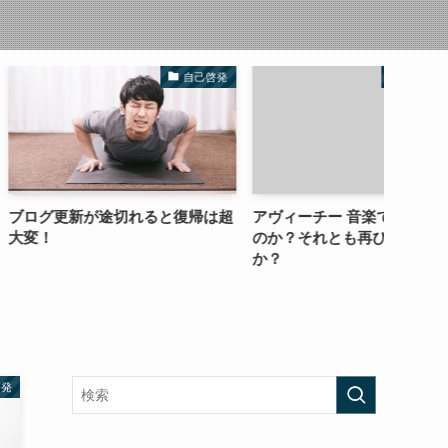
自己啓発
お役たち記事
途切れると復帰は超
アヴィーチー 音楽で夢を見れる
人類が
のか？それとも再び目を瞑るの
がワク
か？
啓発