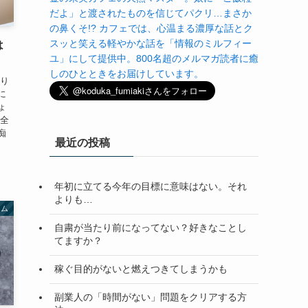
だよ」と渡されたものを信じてパクリ…まさか
の鼻くそ!? カフェでは、心温まる濃厚な話とク
スッと笑える軽やかな話を「情報のミルフィー
は
ユ」にして提供中。800名超のメルマガ読者に癒
しのひとときをお届けしています。
かり
に
ょ
ん全
痴
最近の投稿
年初に立てる今年の目標に意味はない。それ
よりも…
ラム
自粛が当たり前になってない？好きなことし
てますか？
稼ぐ目的がないと燃えつきてしまうかも
副業人の「時間がない」問題をクリアする方