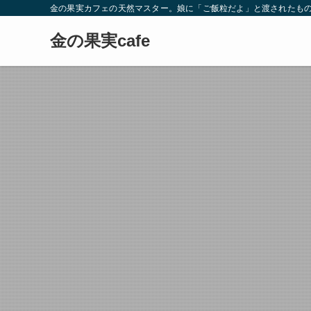
金の果実カフェの天然マスター。娘に「ご飯粒だよ」と渡されたもの
金の果実cafe