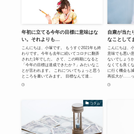
年初に立てる今年の目標に意味はな
自粛が当た
い。それよりも…
なことして
こんにちは、小塚です。 もうすぐ2021年も終
こんにちは、小
わりです。今年も去年に続いてコロナに翻弄
意味でも悪い
された1年でした。 さて、この時期になると
ないでしょうか
「今年の目標は達成できたか？」みたいなこ
なくても良く
とが言われます。 これについてちょっと思う
に行く機会も減
ところを書いてみます。 目標なんて達...
再拡大が……っ
コラム