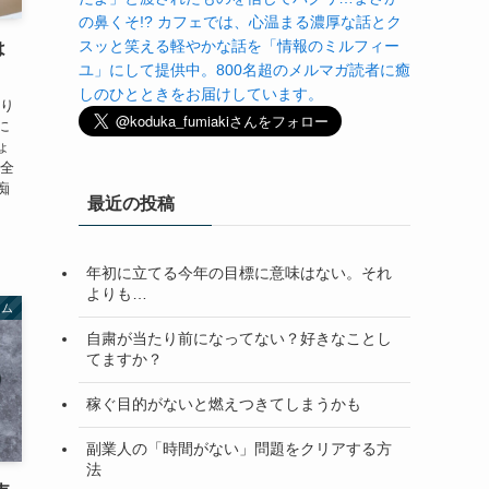
の鼻くそ!? カフェでは、心温まる濃厚な話とク
スッと笑える軽やかな話を「情報のミルフィー
は
ユ」にして提供中。800名超のメルマガ読者に癒
しのひとときをお届けしています。
かり
に
ょ
ん全
痴
最近の投稿
年初に立てる今年の目標に意味はない。それ
よりも…
ラム
自粛が当たり前になってない？好きなことし
てますか？
稼ぐ目的がないと燃えつきてしまうかも
副業人の「時間がない」問題をクリアする方
法