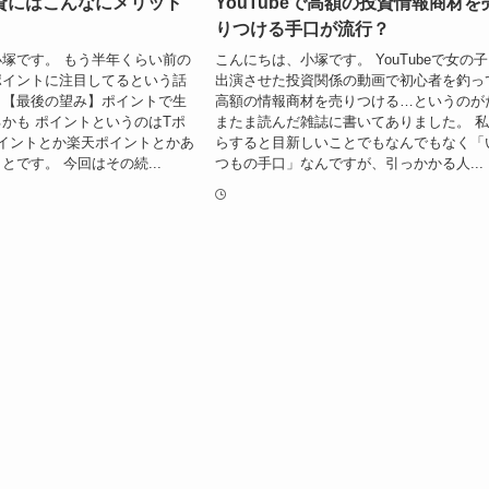
資にはこんなにメリット
YouTubeで高額の投資情報商材を
りつける手口が流行？
塚です。 もう半年くらい前の
こんにちは、小塚です。 YouTubeで女の
ポイントに注目してるという話
出演させた投資関係の動画で初心者を釣っ
。【最後の望み】ポイントで生
高額の情報商材を売りつける…というのが
かも ポイントというのはTポ
またま読んだ雑誌に書いてありました。 
イントとか楽天ポイントとかあ
らすると目新しいことでもなんでもなく「
とです。 今回はその続...
つもの手口」なんですが、引っかかる人...