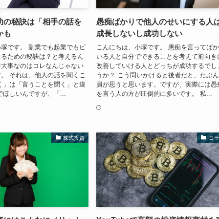
功の秘訣は「相手の話を
愚痴ばかりで他人のせいにする人
かも
成長しないし成功しない
塚です。 副業でも起業でもビ
こんにちは、小塚です。 愚痴を言ってば
するための秘訣は？と考えるん
いる人と自分でできることを考えて前向き
番大事なのはコレなんじゃない
改善していける人とどっちが成功するでし
。 それは、他人の話を聞くこ
うか？ こう問いかけると後者だと、たぶ
く」は「言うことを聞く」と違
員が思うと思います。ですが、実際には愚
でほしいんですが、「...
を言う人の方が圧倒的に多いです。 私...
株式投資
コ