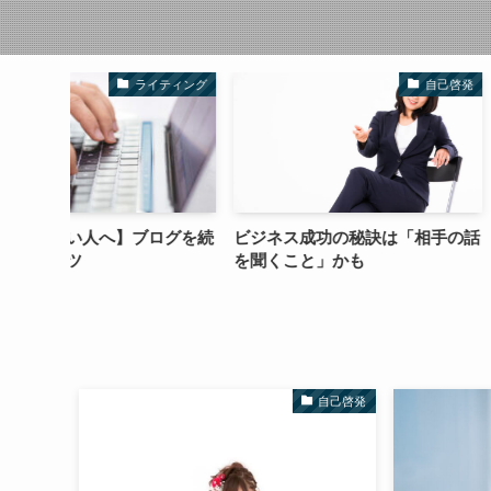
イティング
自己啓発
ログを続
ビジネス成功の秘訣は「相手の話
投資に使える日経
を聞くこと」かも
方
自己啓発