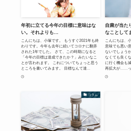
年初に立てる今年の目標に意味はな
自粛が当た
い。それよりも…
なことして
こんにちは、小塚です。 もうすぐ2021年も終
こんにちは、小
わりです。今年も去年に続いてコロナに翻弄
意味でも悪い
された1年でした。 さて、この時期になると
ないでしょうか
「今年の目標は達成できたか？」みたいなこ
なくても良く
とが言われます。 これについてちょっと思う
に行く機会も減
ところを書いてみます。 目標なんて達...
再拡大が……っ
コラム