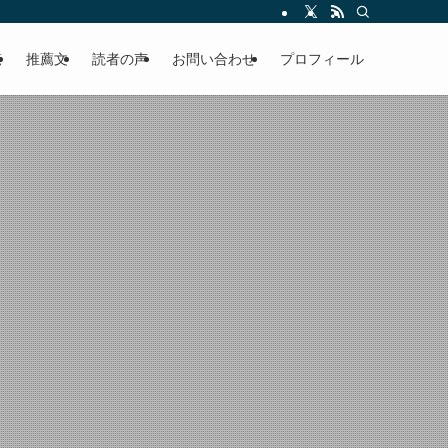
える軽やかな話を「情報のミルフィーユ」にして提供中。800名超のメルマガ読
覧
推薦文
読者の声
お問い合わせ
プロフィール