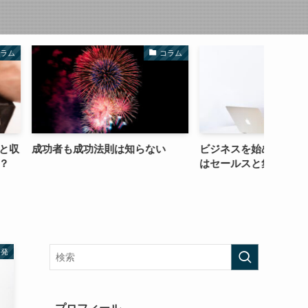
コラム
ライティング
法則は知らない
ビジネスを始めるのに勉強すべき
【成果
はセールスと集客の力だけ
を知る
啓発