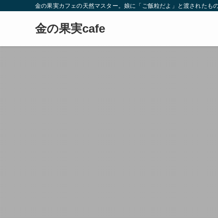
金の果実カフェの天然マスター。娘に「ご飯粒だよ」と渡されたもの
金の果実cafe