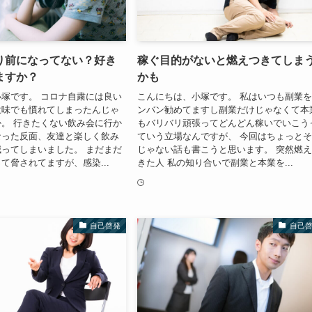
り前になってない？好き
稼ぐ目的がないと燃えつきてしま
ますか？
かも
塚です。 コロナ自粛には良い
こんにちは、小塚です。 私はいつも副業
意味でも慣れてしまったんじゃ
ンバン勧めてますし副業だけじゃなくて本
。 行きたくない飲み会に行か
もバリバリ頑張ってどんどん稼いでいこう
なった反面、友達と楽しく飲み
ていう立場なんですが、 今回はちょっと
ってしまいました。 まだまだ
じゃない話も書こうと思います。 突然燃
て脅されてますが、感染...
きた人 私の知り合いで副業と本業を...
自己啓発
自己