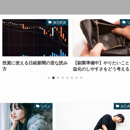
株式投資
コラム
新聞の逆な読み
【副業準備中】やりたいことと収
成功者も成功
益化のしやすさをどう考える？
コラム
自己