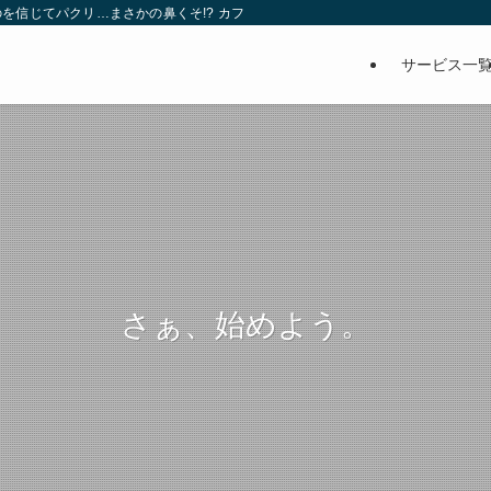
を信じてパクリ…まさかの鼻くそ!? カフェでは、心温まる濃厚な話とクスッと笑
サービス一
さぁ、始めよう。