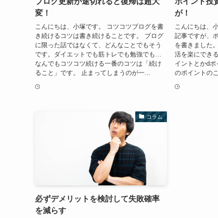
ブログ更新が途切れると復帰は超大
ポイント投
変！
が！
こんにちは、小塚です。 コツコツブログを書
こんにちは、小
き続けるコツは書き続けることです。 ブログ
記事ですが、
に限った話ではなくて、どんなことでもそう
を書きました
です。ダイエットでも筋トレでも勉強でも…
活を楽にできる
なんでもコツコツ続ける一番のコツは「続け
イントとかdポ
ること」です。 止まってしまうのが一...
のポイントのこ
コラム
必ずデメリットを検討して失敗確率
を減らす