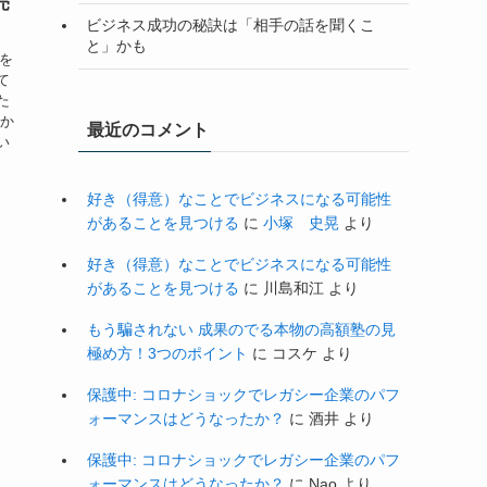
売
ビジネス成功の秘訣は「相手の話を聞くこ
と」かも
子を
て
た
私か
最近のコメント
い
好き（得意）なことでビジネスになる可能性
があることを見つける
に
小塚 史晃
より
好き（得意）なことでビジネスになる可能性
があることを見つける
に
川島和江
より
もう騙されない 成果のでる本物の高額塾の見
極め方！3つのポイント
に
コスケ
より
保護中: コロナショックでレガシー企業のパフ
ォーマンスはどうなったか？
に
酒井
より
保護中: コロナショックでレガシー企業のパフ
ォーマンスはどうなったか？
に
Nao
より