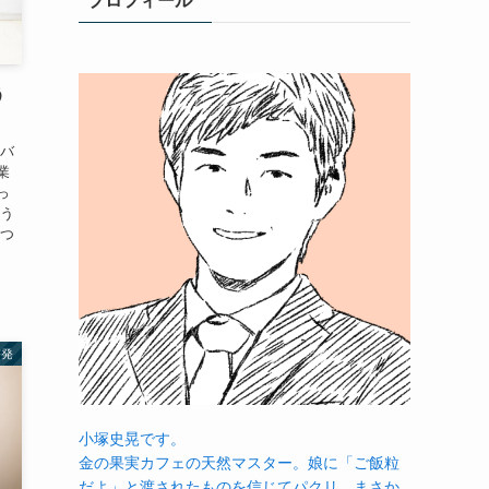
プロフィール
う
をバ
業
っ
そう
えつ
啓発
小塚史晃です。
金の果実カフェの天然マスター。娘に「ご飯粒
だよ」と渡されたものを信じてパクリ…まさか