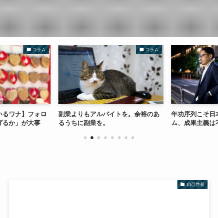
コラム
コラム
いるワナ】フォロ
副業よりもアルバイトを。余裕のあ
年功序列こそ日
げるか」が大事
るうちに副業を。
ム、成果主義は
自己啓発