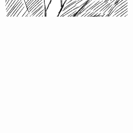
小塚史晃です。
金の果実カフェの天然マスター。娘に「ご飯粒だよ」と
渡されたものを信じてパクリ…まさかの鼻くそ!? カフェ
では、心温まる濃厚な話とクスッと笑える軽やかな話を
「情報のミルフィーユ」にして提供中。800名超のメルマ
ガ読者に癒しのひとときをお届けしています。
最近の投稿
年初に立てる今年の目標に意味はない。それよりも…
自粛が当たり前になってない？好きなことしてます